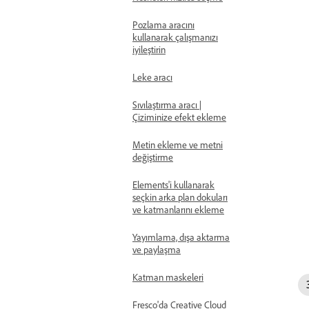
Pozlama aracını
kullanarak çalışmanızı
iyileştirin
Leke aracı
Sıvılaştırma aracı |
Çiziminize efekt ekleme
Metin ekleme ve metni
değiştirme
Elements'i kullanarak
seçkin arka plan dokuları
ve katmanlarını ekleme
Yayımlama, dışa aktarma
ve paylaşma
Katman maskeleri
Fresco'da Creative Cloud