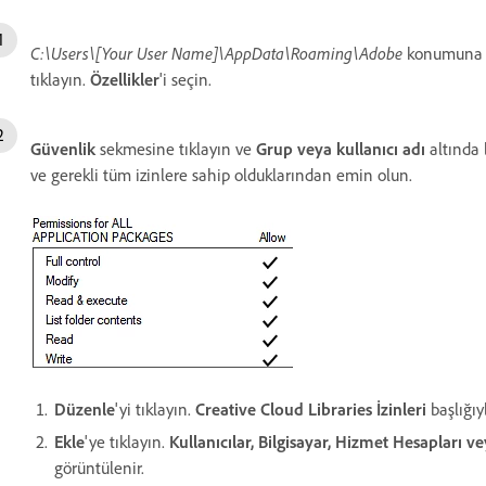
C:\Users\[Your User Name]\AppData\Roaming\Adobe
konumuna 
tıklayın.
Özellikler
'i seçin.
Güvenlik
sekmesine tıklayın ve
Grup veya kullanıcı adı
altında 
ve gerekli tüm izinlere sahip olduklarından emin olun.
Düzenle
'yi tıklayın.
Creative Cloud Libraries İzinleri
başlığıyl
Ekle
'ye tıklayın.
Kullanıcılar, Bilgisayar, Hizmet Hesapları v
görüntülenir.