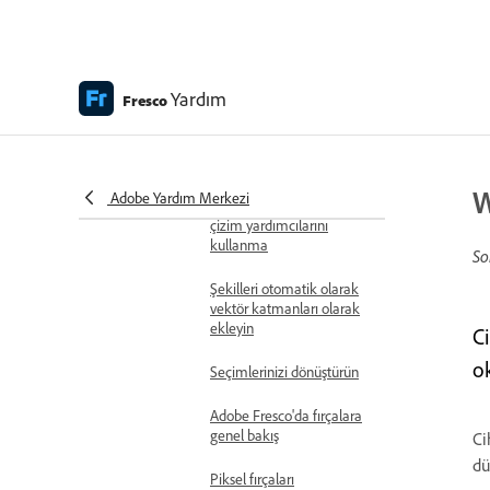
sunulmamaktadır)
Fresco'da Content
Credentials
Yardım
Çizim, boyama, animasyon
Fresco
uygulama ve paylaşma
Katmanlar
Şekiller oluşturmak ve
W
Adobe Yardım Merkezi
bunları doldurmak için
çizim yardımcılarını
kullanma
So
Şekilleri otomatik olarak
vektör katmanları olarak
ekleyin
Ci
o
Seçimlerinizi dönüştürün
Adobe Fresco'da fırçalara
genel bakış
Ci
dü
Piksel fırçaları