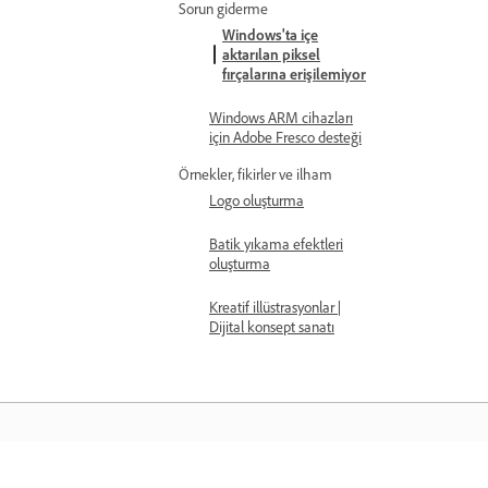
Sorun giderme
Windows'ta içe
aktarılan piksel
fırçalarına erişilemiyor
Windows ARM cihazları
için Adobe Fresco desteği
Örnekler, fikirler ve ilham
Logo oluşturma
Batik yıkama efektleri
oluşturma
Kreatif illüstrasyonlar |
Dijital konsept sanatı