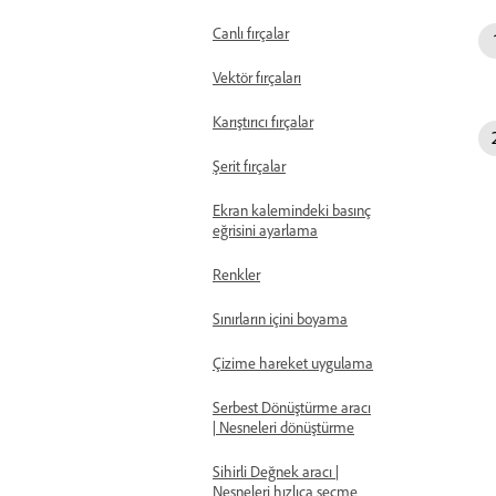
Canlı fırçalar
Vektör fırçaları
Karıştırıcı fırçalar
Şerit fırçalar
Ekran kalemindeki basınç
eğrisini ayarlama
Renkler
Sınırların içini boyama
Çizime hareket uygulama
Serbest Dönüştürme aracı
| Nesneleri dönüştürme
Sihirli Değnek aracı |
Nesneleri hızlıca seçme