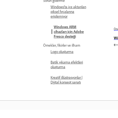
Sorun giderme
Windows'ta içe aktarılan
piksel fırçalarına
erişilemiyor
Windows ARM
Önc
cihazları için Adobe
Fresco desteği
Wi
Örnekler, fikirler ve ilham
Logo oluşturma
Batik yıkama efektleri
oluşturma
Kreatif illüstrasyonlar |
Dijital konsept sanatı