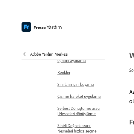
Canlı fırçalar
Vektör fırçaları
Yardım
Fresco
Karıştırıcı fırçalar
Şerit fırçalar
W
Adobe Yardım Merkezi
Ekran kalemindeki basınç
eğrisini ayarlama
So
Renkler
Sınırların içini boyama
A
Çizime hareket uygulama
ol
Serbest Dönüştürme aracı
| Nesneleri dönüştürme
F
Sihirli Değnek aracı |
Nesneleri hızlıca seçme