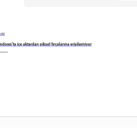
eki
ndows'ta içe aktarılan piksel fırçalarına erişilemiyor