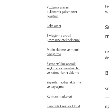
Fr
Pozlama aracını
Wi
kullanarak çalışmanızı
iyileştirin
S
Leke aracı
m
Sıvılaştırma aracı |
Çiziminize efekt ekleme
Metin ekleme ve metni
Ha
değiştirme
de
Elements'i kullanarak
seçkin arka plan dokuları
B
ve katmanlarını ekleme
Yayımlama, dışa aktarma
ve paylaşma
5G
Katman maskeleri
il
Fresco'da Creative Cloud