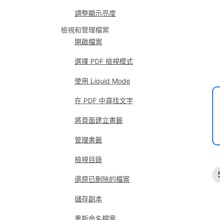
調整顯示亮度
檢視和管理檔案
開啟檔案
選擇 PDF 檢視模式
使用 Liquid Mode
在 PDF 中尋找文字
將頁面建立書籤
管理書籤
檢視目錄
還原已刪除的檔案
儲存副本
重新命名檔案