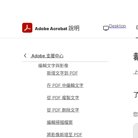
將 Microsoft Word、Excel 和
PowerPoint 轉換為 PDF
使用 Adobe Express 建立和設計內
Desktop
說明
Adobe Acrobat
容
使用範本建立文件
使用 Adobe Express 編輯影
像
Adobe 支援中心
編輯文字與影像
新增文字到 PDF
在 PDF 中編輯文字
從 PDF 複製文字
從 PDF 刪除文字
您
編輯掃描檔案
將影像新增至 PDF