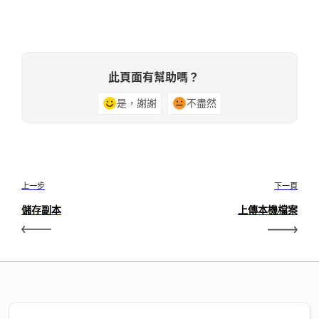
此頁面有幫助嗎？
是，謝謝
不盡然
上一步
下一頁
儲存副本
上傳本機檔案