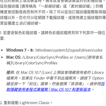
在您的系統上增加裝置時，通常就會安裝該裝置的色彩描述檔。
這些描述檔 (通常稱為
「一般描述檔」
或
「套封描述檔」
) 的精
確度會因製造商而有所不同。除了可以從自訂描述檔服務取得描
述檔以外，您也可以從網路下載描述檔，或使用建立描述檔的專
業設備建立
自訂描述檔
。
1. 若要安裝色彩描述檔，請將色彩描述檔拷貝到下列其中一個位
置:
Windows 7、8:
\Windows\system32\spool\drivers\color
Mac OS:
/Library/ColorSync/Profiles or /Users/
[使用者名
稱]
/Library/ColorSync/Profiles
提示
: 在 Mac OS 10.7 (Lion) 上預設會隱藏使用者的 Library
檔案夾。如果在 Finder 中看不到此檔案夾，請按下 Option
鍵並按一下「前往」選單。然後選擇「資源庫」。請參閱
存
取隱藏使用者程式庫檔案 | Mac OS 10.7 和更新版本
。
2. 重新啟動 Lightroom Classic。