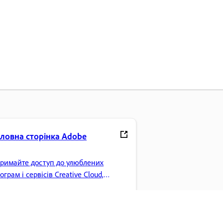
оловна сторінка Adobe
римайте доступ до улюблених
ограм і сервісів Creative Cloud,
рування файлами тощо.