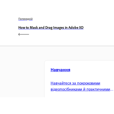
Попередній
How to Mask and Drag Images in Adobe XD
Навчання
Навчайтеся за покроковими
відеопосібниками й практичними
інструкціями прямо в програмі.