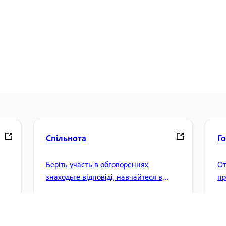
Спільнота
Г
Беріть участь в обговореннях,
От
знаходьте відповіді, навчайтеся в
пр
експертів і діліться своїми знаннями.
ке