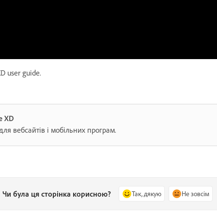
D user guide.
e XD
для вебсайтів і мобільних програм.
Чи була ця сторінка корисною?
Так, дякую
Не зовсім