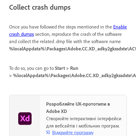
Collect crash dumps
Once you have followed the steps mentioned in the
Enable
crash dumps
section, reproduce the crash of the software
and collect the related .dmp file with the software name
%localAppdata%\Packages\Adobe.CC.XD_adky2gkssdxte\A
To do so, you can go to
Start > Run
> %localAppdata%\Packages\Adobe.CC.XD_adky2gkssdxte\
Розробляйте UX-прототипи в
Adobe XD
Створюйте інтерактивні інтерфейси
для вебсайтів і мобільних програм.
Відкрийте програму