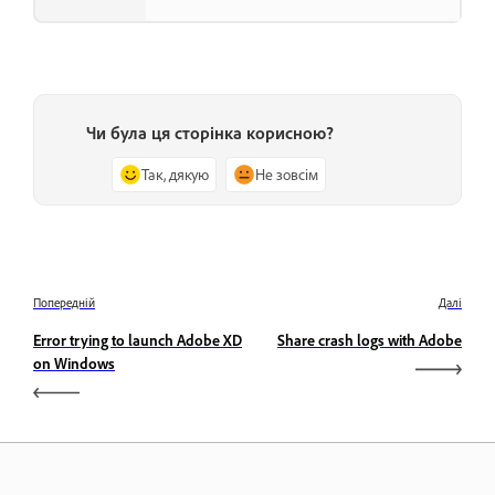
Чи була ця сторінка корисною?
Так, дякую
Не зовсім
Попередній
Далі
Error trying to launch Adobe XD
Share crash logs with Adobe
on Windows