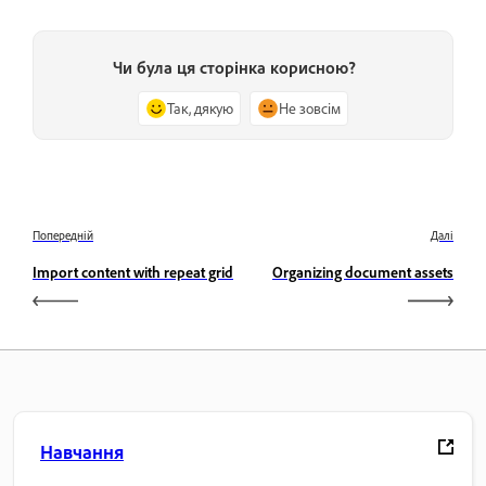
Чи була ця сторінка корисною?
Так, дякую
Не зовсім
Попередній
Далі
Import content with repeat grid
Organizing document assets
Навчання