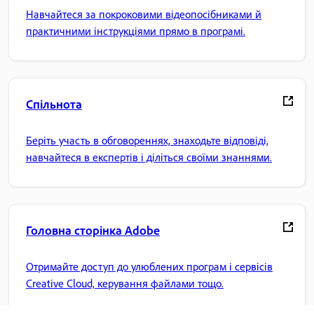
Навчайтеся за покроковими відеопосібниками й
практичними інструкціями прямо в програмі.
Спільнота
Беріть участь в обговореннях, знаходьте відповіді,
навчайтеся в експертів і діліться своїми знаннями.
Головна сторінка Adobe
Отримайте доступ до улюблених програм і сервісів
Creative Cloud, керування файлами тощо.