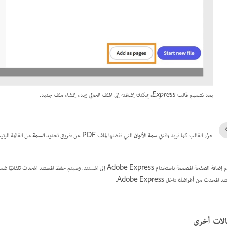
بعد تصميم قالب Express، يمكنك إضافته إلى الملف الحالي وبدء إنشاء ملف جديد.
حرِّر القالب كما تريد وانتقِ
سمة الألوان
التي تفضلها لملف PDF عن طريق تحديد
السمة
من القائمة الرئي
الصفحة المصممة باستخدام Adobe Express إلى المستند. وسيتم حفظ المستند المحدث تلقائيًا ضمن قسم
تند المحدث من
أغراضك
داخل Adobe Express.
لات أخرى