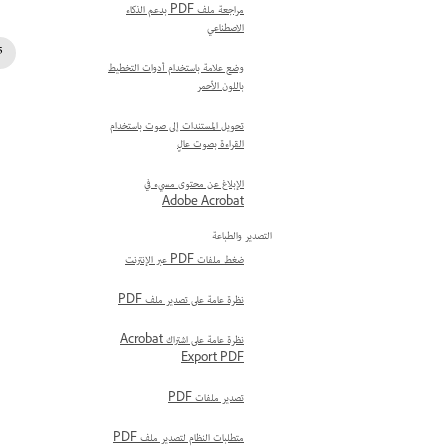
مراجعة ملف PDF بدعم الذكاء
الاصطناعي
وضع علامة باستخدام أدوات التخطيط
باللون الأحمر
تحويل المستندات إلى صوت باستخدام
القراءة بصوت عالٍ
الإبلاغ عن محتوى مسيء في
Adobe Acrobat
التصدير والطباعة
ضغط ملفات PDF عبر الإنترنت
نظرة عامة على تصدير ملف PDF
نظرة عامة على اشتراك Acrobat
Export PDF
تصدير ملفات PDF
متطلبات النظام لتصدير ملف PDF