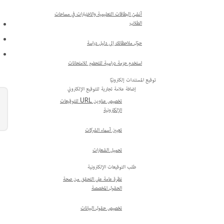
أنشئ البطاقات التعليمية والاختبارات في مساحات
الطلاب
حوّل ملاحظاتك إلى دليل دراسة
استخدم حزمة دراسية للتحضير للامتحانات
توقيع المستندات إلكترونيًا
إضافة علامة تجارية للتوقيع الإلكتروني
تخصيص عناوين URL للتوقيعات
الإلكترونية
تعيين أسماء الشركات
تحميل الشعارات
طلب التوقيعات الإلكترونية
نظرة عامة على التحقق من صحة
الحقول المخصصة
تخصيص حقول البيانات