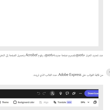
عند تحديد الخيار &quot;تصميم صفحة جديدة&quot;، يقوم Acrobat بتحميل الصفحة إلى التخزين السحابي وفتحها في Adobe Express في علامة تبويب مستعرض جديدة.
من قائمة القوالب على Adobe Express، حدد القالب الذي تريده.