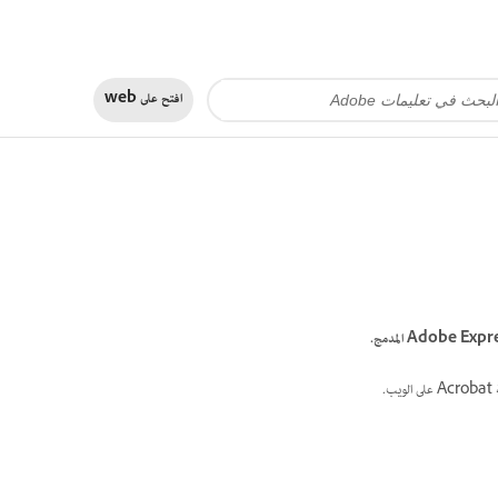
افتح على
web