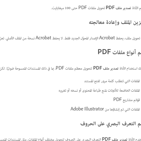
 الأداة
تصدير ملف PDF
تحويل ملفات PDF حتى 100 ميغابايت.
ين الملف وإعادة معالجته
 Acrobat الإصدار المحوّل الجديد فقط. لا يحفظ Acrobat نسخة من الملف الأصلي. تعرّف على المزيد حول
 أنواع ملفات PDF
ك استخدام الأداة
تصدير ملف PDF
لتحويل معظم ملفات PDF، بما في ذلك المستندات الممسوحة ضوئيًا. لكن لا يمكن تحويل أنواع ملفات PDF التالية:
الملفات التي تتطلب كلمة مرور لفتح المستند
الملفات الخاضعة للأذونات لمنع طباعة المحتوى أو نسخه أو تغييره
قوائم مشاريع PDF
الملفات التي تم إنشاؤها من Adobe Illustrator
 التعرف البصري على الحروف
دم الأداة
تصدير ملف PDF
التعرف البصري على الحروف لتحويل مختلف أنواع الملفات، مثل المستندات الممسوحة ضوئيًا أو ملفات PDF أو الصور، إلى 