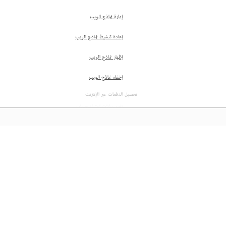
إدارة نماذج الويب
إعادة تنشيط نماذج الويب
إظهار نماذج الويب
إخفاء نماذج الويب
تحصيل الدفعات عبر الإنترنت
تغيير بيانات اعتماد حساب
Braintree
حذف حساب Braintree
المعرفة
إيقاف تكامل Braintree
تمكين تحصيل الدفعات
تعلم من خلال مقاطع فيديو تعليمية خطوة بخطوة وإرشادات 
مباشرة داخل التطبيق.
نظرة عامة على قِيَم حقل الدفع
تجنُّب تكرار عمليات الدفع