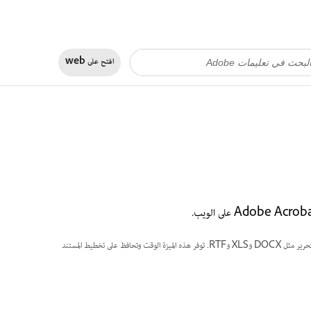
افتح على
web
في Acrobat على الويب بتحويل ملفات PDF بسهولة إلى تنسيقات قابلة للتحرير مثل DOCX وXLS وRTF. توفر هذه الميزة الوقت وتحافظ على تخطيط المستند