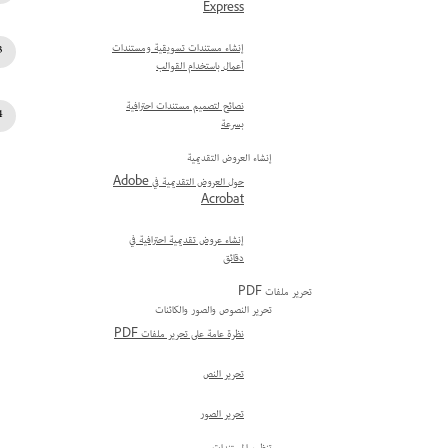
Express
إنشاء مستندات تسويقية ومستندات
أعمال باستخدام القوالب
نصائح لتصميم مستندات احترافية
بسرعة
إنشاء العروض التقديمية
حول العروض التقديمية في Adobe
Acrobat
إنشاء عروض تقديمية احترافية في
دقائق
تحرير ملفات PDF
تحرير النصوص والصور والكائنات
نظرة عامة على تحرير ملفات PDF
تحرير النص
تحرير الصور