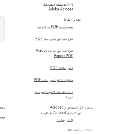
الإبلاغ عن محتوى مسيء في
Adobe Acrobat
التصدير والطباعة
ضغط ملفات PDF عبر الإنترنت
نظرة عامة على تصدير ملف PDF
نظرة عامة على اشتراك Acrobat
Export PDF
تصدير ملفات PDF
متطلبات النظام لتصدير ملف PDF
اللغات المعتمدة للتعرف البصري على
الحروف
استخدم الذكاء الاصطناعي في Acrobat
ious
البودكاست في Acrobat على الويب
تحرير 
إنشاء بودكاست
استكشف مساحات الطلاب