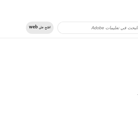
افتح على
web