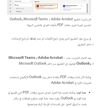
قم بتثبيت تطبيق Adobe Acrobat لـ Microsoft Teams وOutlook
لتحسين تجربة تحرير ملفات PDF بأدوات العرض والتحرير السهلة.
في مربع حوار التطبيق الذي يفتح، راجع الأذونات ثم حدد
إضافة
، ثم اتبع الإرشادات
داخل التطبيق.
بعد اكتمال التثبيت، حدد
>
Adobe Acrobat لـ Microsoft Teams
وOutlook
للوصول إلى التطبيق من داخل Microsoft Outlook.
يمكنك الآن إدارة مرفقات PDF بكفاءة داخل بريد Outlook الإلكتروني باستخدام
الخيارات الآتية في Adobe Acrobat:
علبة الوارد
: يمكنك تحديد هذا الخيار لعرض جميع مرفقات PDF التي تلقيتها في
علبة الوارد في Outlook. يقوم مجلد علبة الوارد بتنظيم المرفقات في مكان
واحد، ما يُسهِّل العثور على المستندات المُرسلة إليك ومراجعتها.