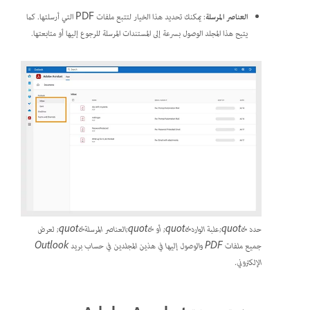
العناصر المرسلة
: يمكنك تحديد هذا الخيار لتتبع ملفات PDF التي أرسلتها. كما
يتيح هذا المجلد الوصول بسرعة إلى المستندات المرسلة للرجوع إليها أو متابعتها.
حدد &quot;علبة الوارد&quot; أو &quot;العناصر المرسلة&quot; لعرض
جميع ملفات PDF والوصول إليها في هذين المجلدين في حساب بريد Outlook
الإلكتروني.