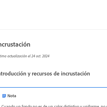
ncrustación
tima actualización el
24 oct. 2024
ntroducción y recursos de incrustación
Nota
Cuando un fondo no es de un color distintivo y uniforme, no 