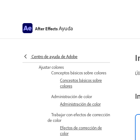
Trabajar con canales Alpha y
máscaras
Canales alfa y máscaras
Ayuda
After Effects
Trabajar con mates de
seguimiento y mates viajeros
Capas mates de
seguimiento y mates
I
Centro de ayuda de Adobe
móviles
Ajustar colores
Conceptos básicos sobre colores
Úl
Conceptos básicos sobre
colores
I
Administración de color
Administración de color
Trabajar con efectos de corrección
de color
Efectos de corrección de
color