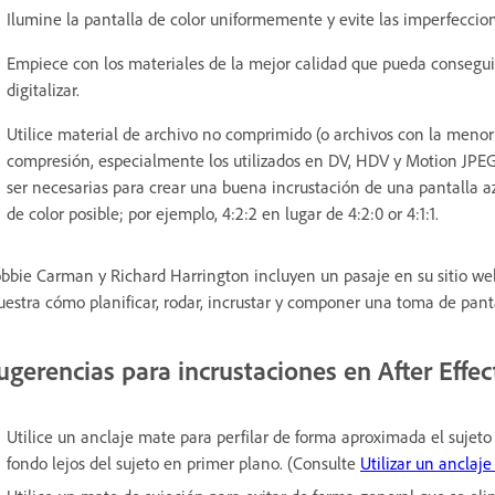
Ilumine la pantalla de color uniformemente y evite las imperfeccio
Empiece con los materiales de la mejor calidad que pueda conseguir
digitalizar.
Utilice material de archivo no comprimido (o archivos con la meno
compresión, especialmente los utilizados en DV, HDV y Motion JPE
ser necesarias para crear una buena incrustación de una pantalla a
de color posible; por ejemplo, 4:2:2 en lugar de 4:2:0 or 4:1:1.
bbie Carman y Richard Harrington incluyen un pasaje en su sitio w
estra cómo planificar, rodar, incrustar y componer una toma de panta
ugerencias para incrustaciones en After Effec
Utilice un anclaje mate para perfilar de forma aproximada el sujet
fondo lejos del sujeto en primer plano. (Consulte
Utilizar un anclaj