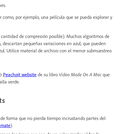
nes.
 como, por ejemplo, una película que se pueda explorar y
r cantidad de compresión posible). Muchos algoritmos de
G, descartan pequeñas variaciones en azul, que pueden
zul. Utilice material de archivo con el menor submuestreo
eb
Peachpit website
de su libro
Video Made On A Mac
que
lla verde.
ts
o de forma que no pierda tiempo incrustando partes del
e mate
).