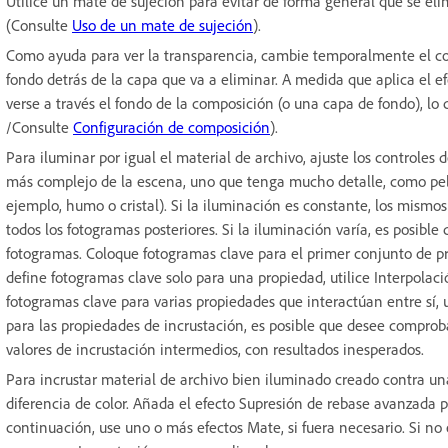
Utilice un mate de sujeción para evitar de forma general que se elim
(Consulte
Uso de un mate de sujeción
).
Como ayuda para ver la transparencia, cambie temporalmente el co
fondo detrás de la capa que va a eliminar. A medida que aplica el e
verse a través el fondo de la composición (o una capa de fondo), lo
/Consulte
Configuración de composición
).
Para iluminar por igual el material de archivo, ajuste los controles 
más complejo de la escena, uno que tenga mucho detalle, como pelo
ejemplo, humo o cristal). Si la iluminación es constante, los mismos
todos los fotogramas posteriores. Si la iluminación varía, es posible
fotogramas. Coloque fotogramas clave para el primer conjunto de pr
define fotogramas clave solo para una propiedad, utilice Interpolaci
fotogramas clave para varias propiedades que interactúan entre sí, 
para las propiedades de incrustación, es posible que desee comprob
valores de incrustación intermedios, con resultados inesperados.
Para incrustar material de archivo bien iluminado creado contra un
diferencia de color. Añada el efecto Supresión de rebase avanzada pa
continuación, use uno o más efectos Mate, si fuera necesario. Si no