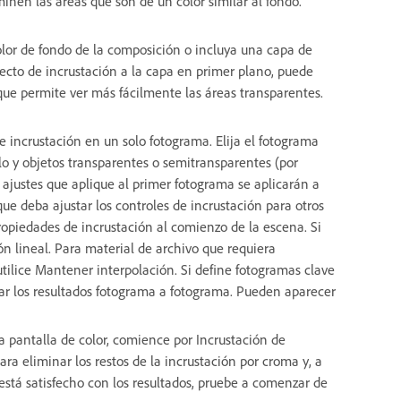
inen las áreas que son de un color similar al fondo.
lor de fondo de la composición o incluya una capa de
fecto de incrustación a la capa en primer plano, puede
 que permite ver más fácilmente las áreas transparentes.
de incrustación en un solo fotograma. Elija el fotograma
 y objetos transparentes o semitransparentes (por
 ajustes que aplique al primer fotograma se aplicarán a
 que deba ajustar los controles de incrustación para otros
opiedades de incrustación al comienzo de la escena. Si
ón lineal. Para material de archivo que requiera
utilice Mantener interpolación. Si define fotogramas clave
ar los resultados fotograma a fotograma. Pueden aparecer
a pantalla de color, comience por Incrustación de
ra eliminar los restos de la incrustación por croma y, a
 está satisfecho con los resultados, pruebe a comenzar de