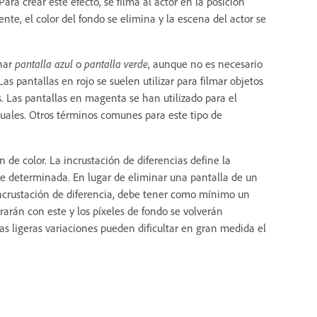
ara crear este efecto, se filma al actor en la posición
te, el color del fondo se elimina y la escena del actor se
inar
pantalla azul
o
pantalla verde
, aunque no es necesario
 Las pantallas en rojo se suelen utilizar para filmar objetos
 Las pantallas en magenta se han utilizado para el
isuales. Otros términos comunes para este tipo de
 de color. La incrustación de diferencias define la
e determinada. En lugar de eliminar una pantalla de un
 incrustación de diferencia, debe tener como mínimo un
rán con este y los píxeles de fondo se volverán
ras ligeras variaciones pueden dificultar en gran medida el