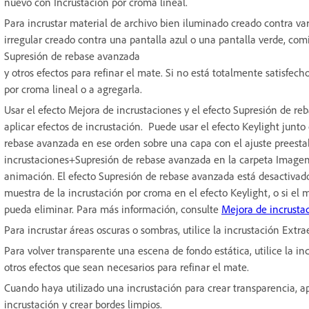
nuevo con Incrustación por croma lineal.
Para incrustar material de archivo bien iluminado creado contra var
irregular creado contra una pantalla azul o una pantalla verde, co
Supresión de rebase avanzada
y otros efectos para refinar el mate. Si no está totalmente satisfec
por croma lineal o a agregarla.
Usar el efecto Mejora de incrustaciones y el efecto Supresión de 
aplicar efectos de incrustación. Puede usar el efecto Keylight junto
rebase avanzada en ese orden sobre una capa con el ajuste preest
incrustaciones+Supresión de rebase avanzada en la carpeta Imagen-
animación. El efecto Supresión de rebase avanzada está desactiva
muestra de la incrustación por croma en el efecto Keylight, o si el 
pueda eliminar. Para más información, consulte
Mejora de incrusta
Para incrustar áreas oscuras o sombras, utilice la incrustación Extr
Para volver transparente una escena de fondo estática, utilice la i
otros efectos que sean necesarios para refinar el mate.
Cuando haya utilizado una incrustación para crear transparencia, ap
incrustación y crear bordes limpios.