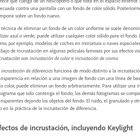
rece que cuelga de un helicóptero o que flota en el espacio exterior. P
ecuada contra una pantalla con un fondo de color sólido. Posteriormen
mpone sobre un fondo nuevo.
 técnica de eliminar un fondo de un color uniforme se suele denom
ilizar azul o verde; puede utilizar cualquier color sólido para el fondo.
mo, por ejemplo, modelos de coches en miniatura o naves espaciales.
abajo de incrustación en algunas películas famosas por sus efectos v
crustación son
incrustación de color
e
incrustación de croma
.
a
incrustación de diferencias
funciona de modo distinto a la incrustación
ansparencia en relación a una imagen de fondo con una línea de bas
lo color, puede eliminar un fondo arbitrariamente. Para utilizar una
tograma que solo contenga el fondo; los demás fotogramas se compara
ansparentes dejando los objetos del fondo. El ruido, el granulado y ot
o en la práctica de la incrustación de diferencia.
fectos de incrustación, incluyendo Keylight