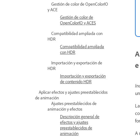
Gestión de color de OpenColorIO
y ACE
Gestión de color de
OpenColorIO y ACES
Compatibilidad ampliada con
HDR
Compatibilidad ampliada
A
con HDR
Importación y exportación de
e
HDR
Importación y exportación
de contenido HDR
In
Aplicar efectos y ajustes preestablecidos
un
de animación
Ajustes preestablecidos de
La
animación y efectos
co
Descripción general de
fo
efectos y ajustes
preestablecidos de
A 
animación