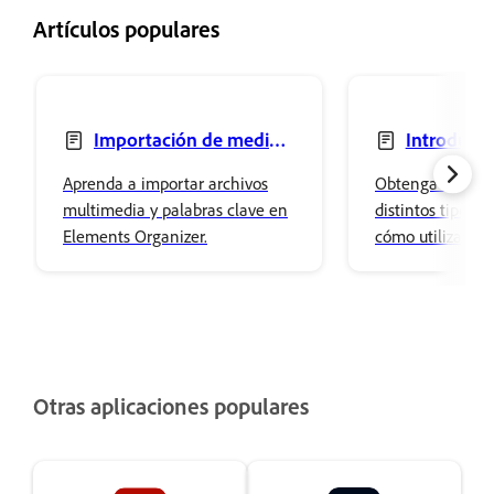
Artículos populares
Importación de medios
Introducci
de forma masiva
proyectos de 
Aprenda a importar archivos
Obtenga informa
Organizer
multimedia y palabras clave en
distintos tipos d
Elements Organizer.
cómo utilizarlos
Organizer.
Otras aplicaciones populares