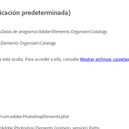
icación predeterminada)
s\Datos de programa\Adobe\Elements Organizer\Catalogs
Elements Organizer\Catalogs
está oculta. Para acceder a ella, consulte
Mostrar archivos, carpeta
s/com.adobe.PhotoshopElements.plist
es/Adobe Photoshop Elements {número_versión} Paths