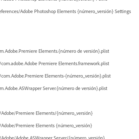
references/Adobe Photoshop Elements {número_versión} Settings
om.Adobe.Premiere Elements.{número de versión}.plist
s/com.adobe.Adobe Premiere Elements.framework.plist
s/com.Adobe.Premiere Elements-{número_versión}.plist
om.Adobe.ASWrapper Server.{número de versión}.plist
es/Adobe/Premiere Elements/{número_versión}
es/Adobe/Premiere Elements {número_versión}
es/Adobe/Adobe ASWrapper Server/{número_versión}