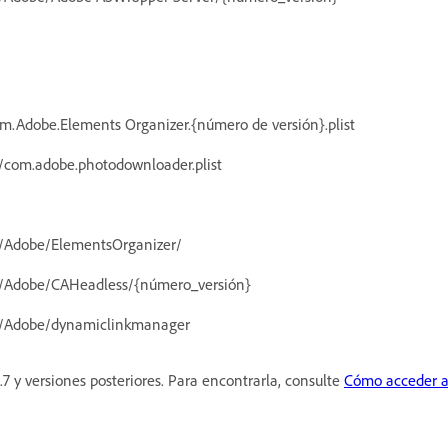
m.Adobe.Elements Organizer.{número de versión}.plist
s/com.adobe.photodownloader.plist
s/Adobe/ElementsOrganizer/
es/Adobe/CAHeadless/{número_versión}
es/Adobe/dynamiclinkmanager
0.7 y versiones posteriores. Para encontrarla, consulte
Cómo acceder a a