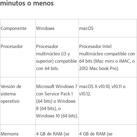
minutos o menos
Componente
Windows
macOS
Procesador
Procesador
Procesador Intel
multinúcleo (i3 y
multinúcleo compatible con
superior) compatible
64 bits (Mac mini o iMAC, o
con 64 bits.
2012 Mac book Pro).
Versión de
Microsoft Windows 7
macOS X v10.10, v10.11 o
sistema
con Service Pack 1
v10.12.
operativo
(64 bits) o Windows
8 (64 bits), o
Windows 10 (64 bits).
Memoria
4 GB de RAM (se
4 GB de RAM (se