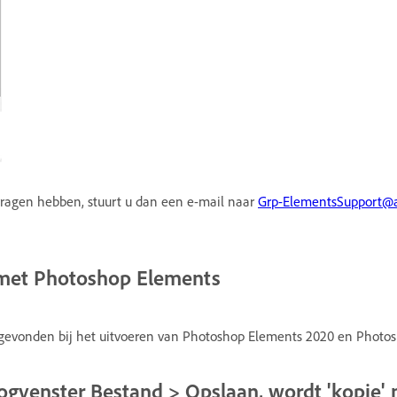
ragen hebben, stuurt u dan een e-mail naar
Grp-ElementsSupport@
 met Photoshop Elements
gevonden bij het uitvoeren van Photoshop Elements 2020 en Photos
loogvenster Bestand > Opslaan, wordt 'kopie'