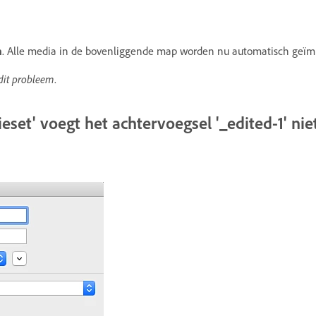
n
. Alle media in de bovenliggende map worden nu automatisch geïm
dit probleem
.
ieset' voegt het achtervoegsel '_edited-1' ni