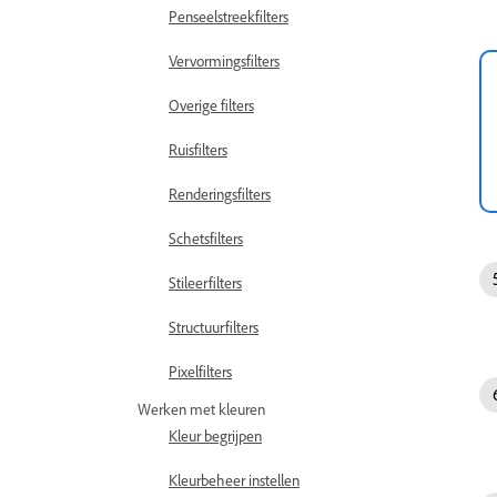
Penseelstreekfilters
Vervormingsfilters
Overige filters
Ruisfilters
Renderingsfilters
Schetsfilters
Stileerfilters
Structuurfilters
Pixelfilters
Werken met kleuren
Kleur begrijpen
Kleurbeheer instellen