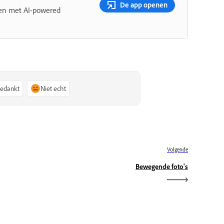
De app openen
len met AI-powered
bedankt
Niet echt
Volgende
Bewegende foto's