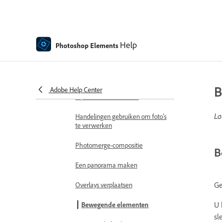
Foto's combineren
Foto's verscherpen
Help
Photoshop Elements
Transformeren
Automatische slimme tint
B
Adobe Help Center
Opnieuw samenstellen
La
Handelingen gebruiken om foto's
te verwerken
Photomerge-compositie
B
Een panorama maken
Ge
Overlays verplaatsen
U 
Bewegende elementen
sl