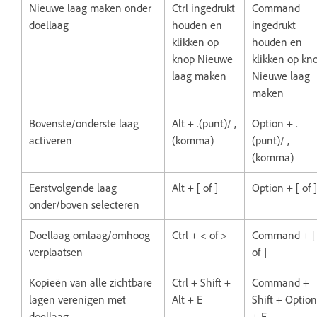
Nieuwe laag maken onder
Ctrl ingedrukt
Command
doellaag
houden en
ingedrukt
klikken op
houden en
knop Nieuwe
klikken op kn
laag maken
Nieuwe laag
maken
Bovenste/onderste laag
Alt + .(punt)/ ,
Option + .
activeren
(komma)
(punt)/ ,
(komma)
Eerstvolgende laag
Alt + [ of ]
Option + [ of ]
onder/boven selecteren
Doellaag omlaag/omhoog
Ctrl + < of >
Command + [
verplaatsen
of ]
Kopieën van alle zichtbare
Ctrl + Shift +
Command +
lagen verenigen met
Alt + E
Shift + Option
doellaag
+ E