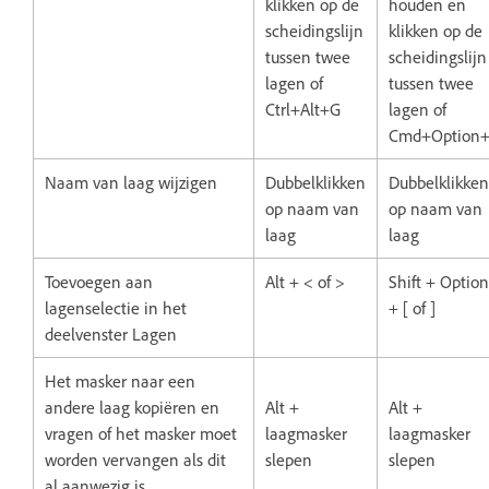
klikken op de
houden en
scheidingslijn
klikken op de
tussen twee
scheidingslijn
lagen of
tussen twee
Ctrl+Alt+G
lagen of
Cmd+Option
Naam van laag wijzigen
Dubbelklikken
Dubbelklikken
op naam van
op naam van
laag
laag
Toevoegen aan
Alt + < of >
Shift + Option
lagenselectie in het
+ [ of ]
deelvenster Lagen
Het masker naar een
andere laag kopiëren en
Alt +
Alt +
vragen of het masker moet
laagmasker
laagmasker
worden vervangen als dit
slepen
slepen
al aanwezig is