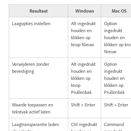
Resultaat
Windows
Mac OS
Laagopties instellen
Alt ingedrukt
Option
houden en
ingedrukt
klikken op
houden en
knop Nieuw
klikken op kn
Nieuw
Verwijderen zonder
Alt ingedrukt
Option
bevestiging
houden en
ingedrukt
klikken op
houden en
knop
klikken op
Prullenbak
Prullenbak
Waarde toepassen en
Shift + Enter
Shift + Enter
tekstvak actief laten
Laagtransparantie laden
Ctrl ingedrukt
Command