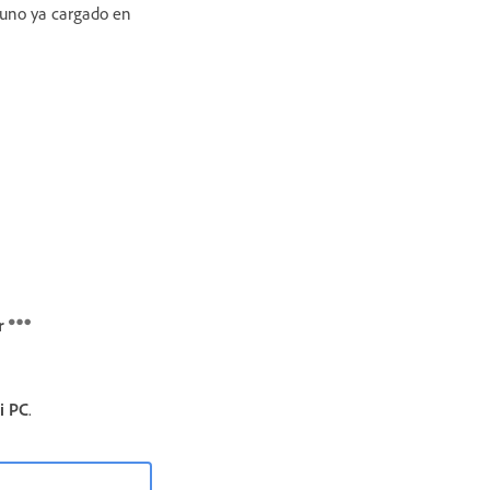
 uno ya cargado en
r
i PC
.