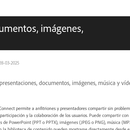
cumentos, imágenes,
28-03-2025
presentaciones, documentos, imágenes, música y ví
onnect permite a anfitriones y presentadores compartir sin problema
participación y la colaboración de los usuarios.
Puede compartir con 
es de PowerPoint (PPT o PPTX), imágenes (JPEG o PNG), música (MP3
 la biblioteca de contenido pueden mostrarse directamente desde e