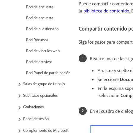
Puede compartir contenidos
Pod de encuesta
la
biblioteca de contenido
.
Pod de encuesta
Compartir contenido po
Pod de cuestionario
Pod Recursos
Siga los pasos para compart
Pod de vínculos web
Realice una de las sig
Pod de archivos
Arrastre y suelte 
Pod Panel de participación
Seleccione
Docu
Salas de grupo de trabajo
En la esquina supe
seleccione
Compa
Subtítulos opcionales
Grabaciones
En el cuadro de diálo
Panel de sesión
Complemento de Microsoft