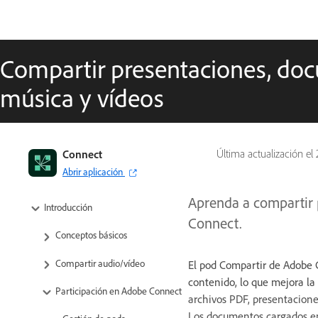
Compartir presentaciones, do
música y vídeos
Guía del usuario de Adobe Connect
Connect
Última actualización el
Abrir aplicación
Acerca de Adobe Connect
Aprenda a compartir 
Introducción
Connect.
Conceptos básicos
Compartir audio/vídeo
El pod Compartir de Adobe C
contenido, lo que mejora la 
Participación en Adobe Connect
archivos PDF, presentacion
Los documentos cargados en