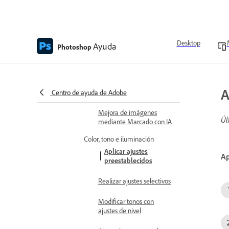
Mejora de la calidad de la
imagen con Escalado
generativo
Aplicación del filtro Licuar
Desktop
Ayuda
Photoshop
Acceso al panel Historial
Editar imágenes con el
A
Asistente de IA
Centro de ayuda de Adobe
Mejora de imágenes
Úl
mediante Marcado con IA
Color, tono e iluminación
Aplicar ajustes
Ap
preestablecidos
Realizar ajustes selectivos
Modificar tonos con
ajustes de nivel