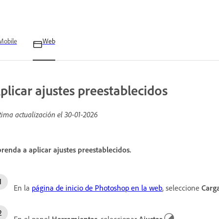
Mobile
Web
plicar ajustes preestablecidos
tima actualización el
30-01-2026
renda a aplicar ajustes preestablecidos.
En la
página de inicio de Photoshop en la web
, seleccione
Carga
En el panel
Herramientas
, seleccionar
Ajustar
.