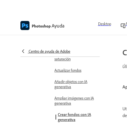
Duplicar objetos
Aclarado de áreas
Desktop
Ayuda
Photoshop
específicas
Oscurecimiento de áreas
específicas
C
Centro de ayuda de Adobe
Añadir efectos de
saturación
Úl
Actualizar fondos
Añadir objetos con IA
Ap
generativa
Ampliar imágenes con IA
generativa
Ut
Crear fondos con IA
de
generativa