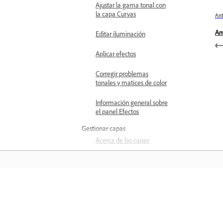
Ajustar la gama tonal con
la capa Curvas
Ant
Am
Editar iluminación
Aplicar efectos
Corregir problemas
tonales y matices de color
Información general sobre
el panel Efectos
Gestionar capas
Acerca de las capas
Descripción general del
panel Capas
Descripción general de
Aprender
acciones de capa
Trabajar con capas