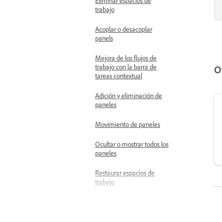
Eliminar espacios de
trabajo
Acoplar o desacoplar
panels
Mejora de los flujos de
trabajo con la barra de
O
tareas contextual
Adición y eliminación de
paneles
Movimiento de paneles
Ocultar o mostrar todos los
paneles
Restaurar espacios de
trabajo
Apilado de paneles
flotantes