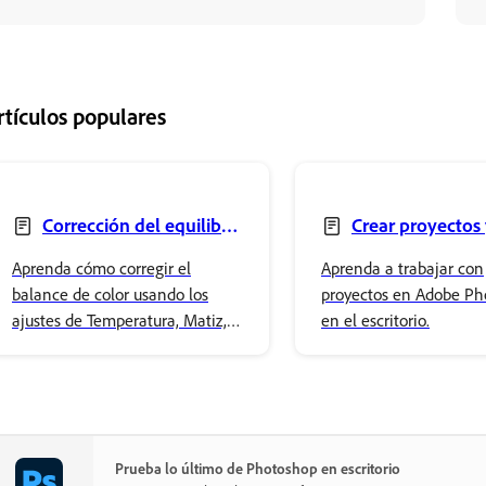
rtículos populares
Corrección del equilibrio
Crear proyectos
de color con Color e
agregar archivos
Aprenda cómo corregir el
Aprenda a trabajar con
intensidad
balance de color usando los
proyectos en Adobe Ph
ajustes de Temperatura, Matiz,
en el escritorio.
Intensidad y Saturación en
Adobe Photoshop.
Prueba lo último de Photoshop en escritorio