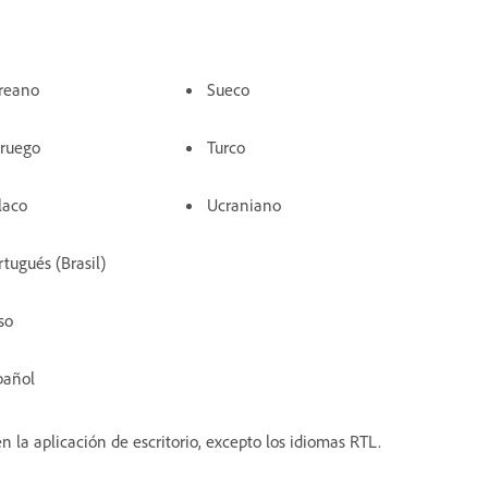
reano
Sueco
ruego
Turco
laco
Ucraniano
rtugués (Brasil)
so
pañol
 la aplicación de escritorio, excepto los idiomas RTL.