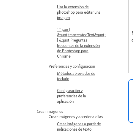
Usa la extensión de
photoshop para editar una
imagen
```json {
&quot;trancreatedText&quot;:
[ &quot;Preguntas
frecuentes de la extensión
de Photoshop para
Chrome
Preferencias y configuración
Métodos abreviados de
teclado
Configuración y
preferencias de la
aplicación
Crear imágenes
Crear imágenes y acceder a ellas
Crear imágenes a partir de
indicaciones de texto