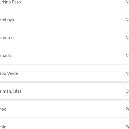
urkina Faso
N
amboya
N
amerún
N
anadá
N
abo Verde
N
aimán, Islas
O
had
P
hile
P