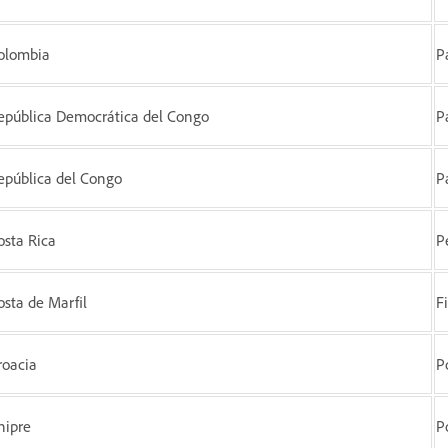
olombia
P
epública Democrática del Congo
P
epública del Congo
P
osta Rica
P
osta de Marfil
F
roacia
P
hipre
P