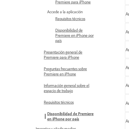
Premiere para iPhone
Accede a la aplicación
A
Requisitos técnicos
Disponibilidad de
A
Premiere en iPhone por
país
A
Presentación general de
Premiere para iPhone
A
Preguntas frecuentes sobre
Premiere en iPhone
A
Información general sobre el
espacio de trabajo
Requisitos técnicos
A
Disponibilidad de Premiere
en iPhone por país
A
Importar y añadir medios