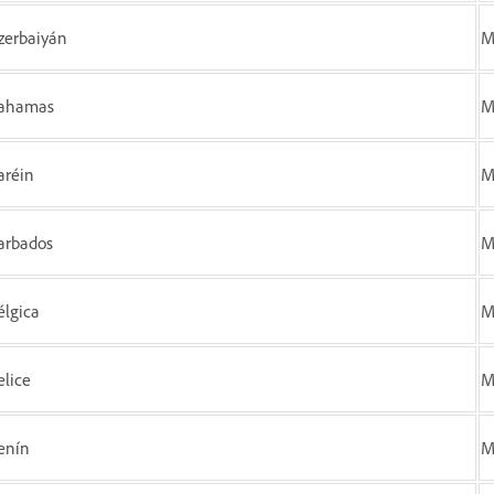
zerbaiyán
M
ahamas
M
aréin
M
arbados
M
élgica
M
elice
M
enín
M