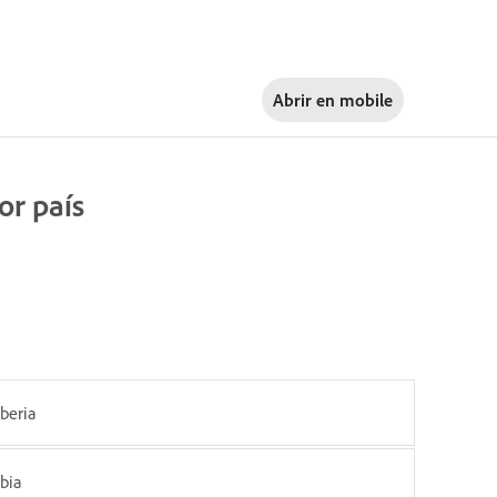
Abrir en
mobile
or país
iberia
ibia