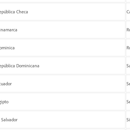
epública Checa
C
inamarca
R
ominica
R
epública Dominicana
S
cuador
S
gipto
S
l Salvador
S