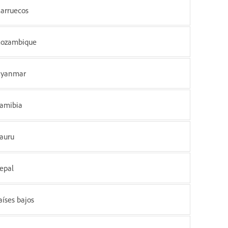
arruecos
ozambique
yanmar
amibia
auru
epal
aíses bajos