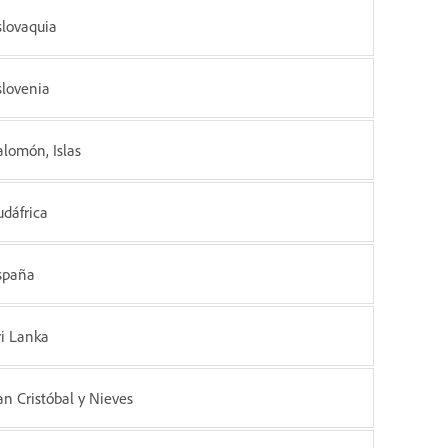
slovaquia
slovenia
alomón, Islas
udáfrica
spaña
ri Lanka
an Cristóbal y Nieves