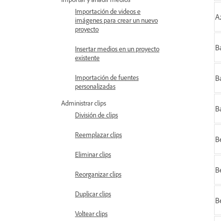
Importación de videos e
A
imágenes para crear un nuevo
proyecto
B
Insertar medios en un proyecto
existente
B
Importación de fuentes
personalizadas
Administrar clips
B
División de clips
Reemplazar clips
B
Eliminar clips
B
Reorganizar clips
Duplicar clips
B
Voltear clips