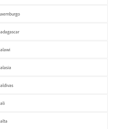
uxemburgo
adagascar
alawi
alasia
aldivas
ali
alta