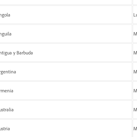
ngola
L
nguila
M
ntigua y Barbuda
M
rgentina
M
rmenia
M
ustralia
M
ustria
M