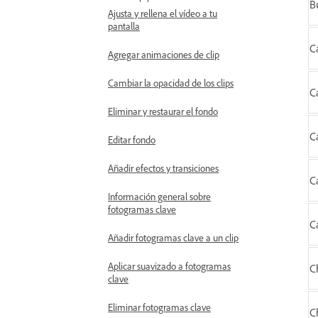
B
Ajusta y rellena el vídeo a tu
pantalla
C
Agregar animaciones de clip
Cambiar la opacidad de los clips
C
Eliminar y restaurar el fondo
C
Editar fondo
Añadir efectos y transiciones
C
Información general sobre
fotogramas clave
C
Añadir fotogramas clave a un clip
Aplicar suavizado a fotogramas
C
clave
Eliminar fotogramas clave
C