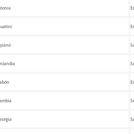
stonia
E
suatini
E
iyiano
S
inlandia
S
abón
E
ambia
S
eorgia
S