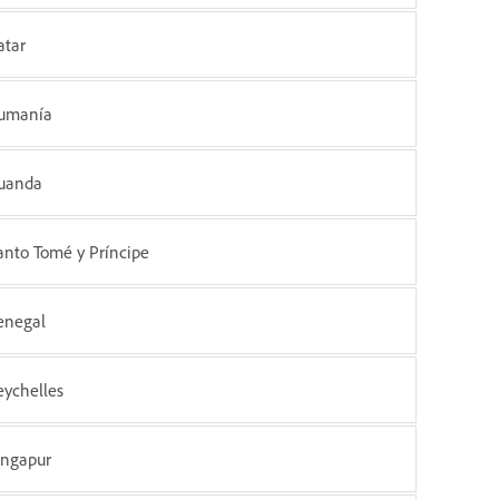
atar
umanía
uanda
anto Tomé y Príncipe
enegal
eychelles
ingapur