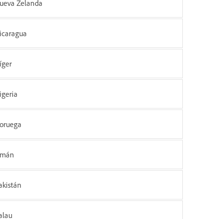
ueva Zelanda
icaragua
íger
igeria
oruega
mán
akistán
alau