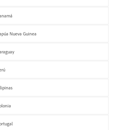
anamá
apúa Nueva Guinea
araguay
erú
ilipinas
olonia
ortugal