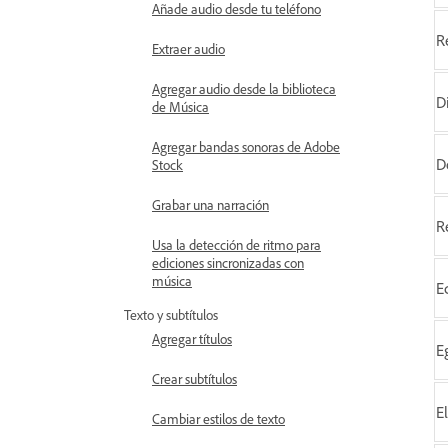
Añade audio desde tu teléfono
R
Extraer audio
Agregar audio desde la biblioteca
D
de Música
Agregar bandas sonoras de Adobe
D
Stock
Grabar una narración
R
Usa la detección de ritmo para
ediciones sincronizadas con
música
E
Texto y subtítulos
Agregar títulos
E
Crear subtítulos
E
Cambiar estilos de texto