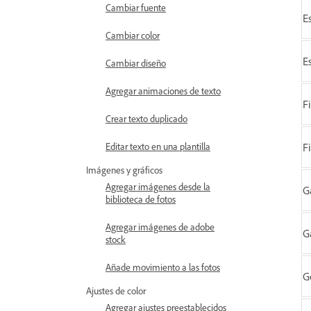
Cambiar fuente
E
Cambiar color
E
Cambiar diseño
Agregar animaciones de texto
F
Crear texto duplicado
F
Editar texto en una plantilla
Imágenes y gráficos
Agregar imágenes desde la
G
biblioteca de fotos
Agregar imágenes de adobe
G
stock
Añade movimiento a las fotos
G
Ajustes de color
Agregar ajustes preestablecidos