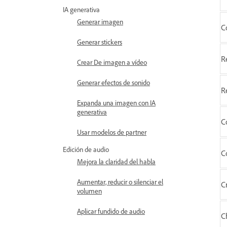
IA generativa
Generar imagen
C
Generar stickers
R
Crear De imagen a vídeo
Generar efectos de sonido
R
Expanda una imagen con IA
generativa
C
Usar modelos de partner
Edición de audio
C
Mejora la claridad del habla
Aumentar, reducir o silenciar el
C
volumen
Aplicar fundido de audio
C