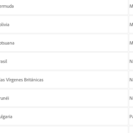
ermuda
M
olivia
M
otsuana
M
asil
N
slas Vírgenes Británicas
N
runéi
N
ulgaria
P