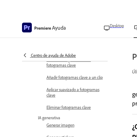
Cambiar la opacidad de los clips
Eliminar y restaurar el fondo
Desktop
Ayuda
Premiere
Editar fondo
Añadir efectos y transiciones
P
Centro de ayuda de Adobe
Información general sobre
fotogramas clave
Úl
Añadir fotogramas clave a un clip
Aplicar suavizado a fotogramas
g
clave
p
Eliminar fotogramas clave
IA generativa
¿
Generar imagen
p