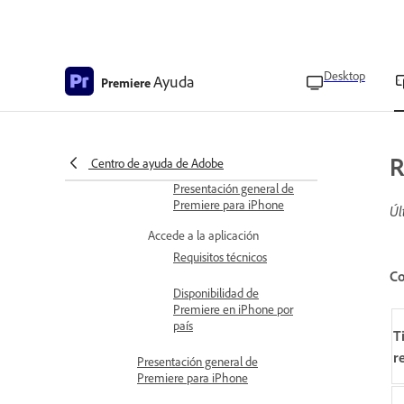
Novedades en Premiere
Novedades de Adobe Premiere
en iPhone
Desktop
Ayuda
Premiere
Notas de la versión de Adobe
Premiere en iPhone
Introducción
R
Centro de ayuda de Adobe
Conozca los conceptos básicos
Presentación general de
Premiere para iPhone
Úl
Accede a la aplicación
Requisitos técnicos
Co
Disponibilidad de
Premiere en iPhone por
país
T
r
Presentación general de
Premiere para iPhone