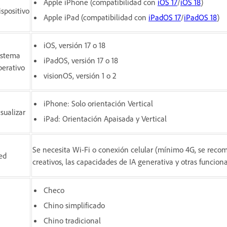
Apple iPhone (compatibilidad con
iOS 17
/
iOS 18
)
ispositivo
Apple iPad (compatibilidad con
iPadOS 17
/
iPadOS 18
)
iOS, versión 17 o 18
istema
iPadOS, versión 17 o 18
perativo
visionOS, versión 1 o 2
iPhone: Solo orientación Vertical
isualizar
iPad: Orientación Apaisada y Vertical
Se necesita Wi-Fi o conexión celular (mínimo 4G, se recomi
ed
creativos, las capacidades de IA generativa y otras funcion
Checo
Chino simplificado
Chino tradicional