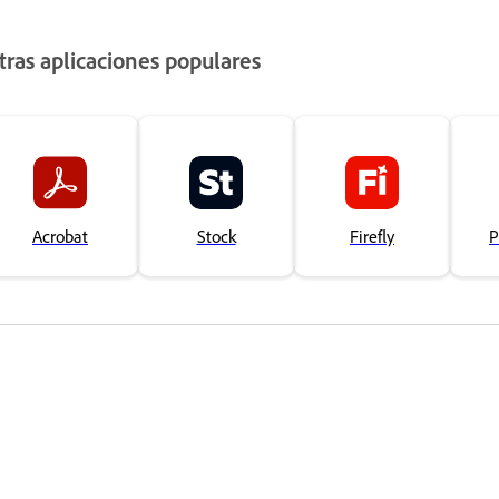
tras aplicaciones populares
Acrobat
Stock
Firefly
P
¿Te ha parecido útil esta página?
Sí, 