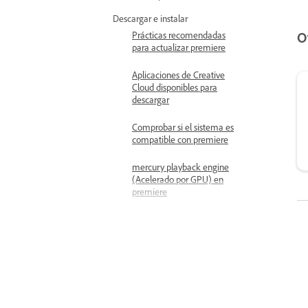
Descargar e instalar
O
Prácticas recomendadas
para actualizar premiere
Aplicaciones de Creative
Cloud disponibles para
descargar
Comprobar si el sistema es
compatible con premiere
mercury playback engine
(Acelerado por GPU) en
premiere
Preferencias y Configuración
Descripción general de las
preferencias
preferencias generales
Ajuste de las preferencias