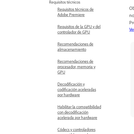
Requisitos técnicos
Ob
Requisitos técnicos de
Adobe Premiere
no
Pr
Requisitos de la GPU y del
Ve
controlador de GPU
Recomendaciones de
almacenamiento
Recomendaciones de
procesador, memoria y
GPU
Decodificación y
codificación aceleradas
por hardware
Habilitar la compatibilidad
con decodificación
acelerada por hardware
Códecs y controladores