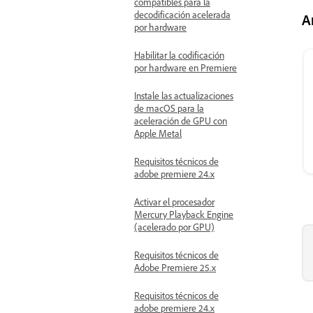
compatibles para la
decodificación acelerada
A
por hardware
Habilitar la codificación
por hardware en Premiere
Instale las actualizaciones
de macOS para la
aceleración de GPU con
Apple Metal
Requisitos técnicos de
adobe premiere 24.x
Activar el procesador
Mercury Playback Engine
(acelerado por GPU)
Requisitos técnicos de
Adobe Premiere 25.x
Requisitos técnicos de
adobe premiere 24.x