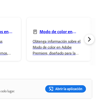
os en
Modo de color en
Premiere
Tabl
us
Obtenga información sobre el
Apre
Prem
Modo de color en Adobe
víde
rnos,
Premiere, diseñado para la
Fire
te
corrección y gradación de color
Prem
miere.
de forma eficiente con
edita
herramientas e interfaz
optimizadas.
Abrir la aplicación
solo lugar.