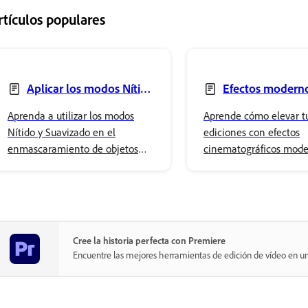
rtículos populares
Aplicar los modos Nítido
Efectos modern
y Suavizado en el
Premiere
Aprenda a utilizar los modos
Aprende cómo elevar t
enmascarado de objetos
Nítido y Suavizado en el
ediciones con efectos
enmascaramiento de objetos
cinematográficos mode
para perfeccionar la calidad de
todo disponible sin cos
los bordes y aislar a los sujetos
adicional en Adobe Pre
en Adobe Premiere.
Cree la historia perfecta con Premiere
Encuentre las mejores herramientas de edición de vídeo en un 