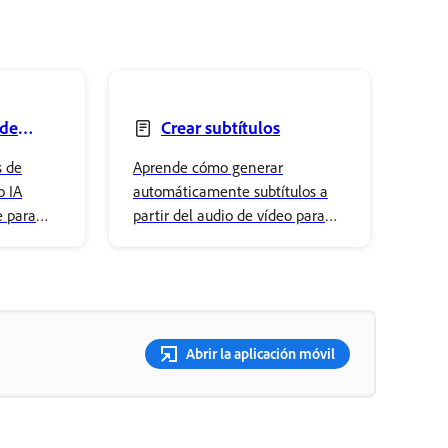
 de
Crear subtítulos
s de
Aprende cómo generar
o IA
automáticamente subtítulos a
e para
partir del audio de vídeo para
hacer el contenido más
accesible en Adobe Express en
dispositivos móviles.
Abrir la aplicación móvil