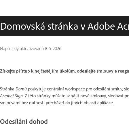
Domovská stránka v Adobe Acr
Naposledy aktualizováno
8. 5. 2026
Získejte přístup k nejčastějším úkolům, odesílejte smlouvy a rea
Stránka
Domů
poskytuje centrální workspace pro odesílání smluv, sl
Acrobat Sign
. Z této stránky můžete zahájit nové smlouvy, sledovat p
smlouvami bez nutnosti přecházet do jiných oblastí aplikace.
Odesílání dohod