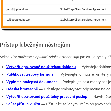
Přístup k běžným nástrojům
Sekce
Více možností s aplikací Adobe Acrobat Sign
poskytuje rychlý př
Vytvořit opakovaně použitelnou šablonu
— Vytvářejte šablony
Publikovat webový formulář
— Vytvářejte formuláře, ke kterým
Vyplnit a podepsat dokument
— Podepisujte dokumenty bez jeji
Odeslat hromadně
— Odesílejte smlouvy více příjemcům najed
Vytvořit opakovaně použitelný pracovní postup
— Navrhněte ří
Sdílet přístup k účtu
— Přístup ke sdíleným účtům při povoleném