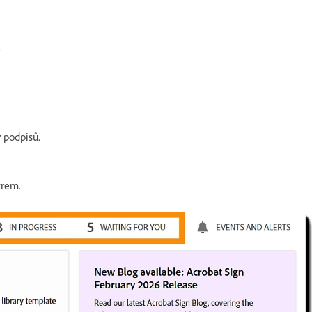
.
 podpisů.
trem.