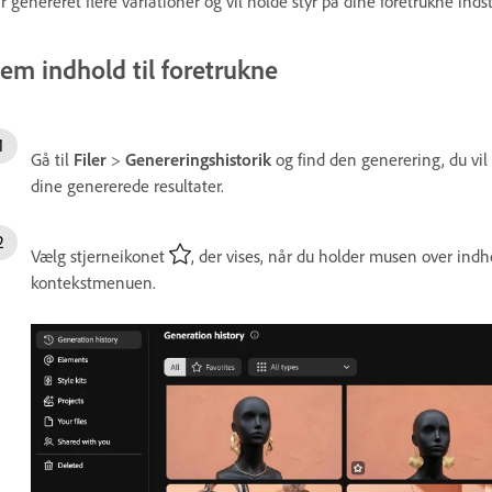
r genereret flere variationer og vil holde styr på dine foretrukne indsti
em indhold til foretrukne
Gå til
Filer
>
Genereringshistorik
og find den generering, du vi
dine genererede resultater.
Vælg stjerneikonet
, der vises, når du holder musen over indho
kontekstmenuen.