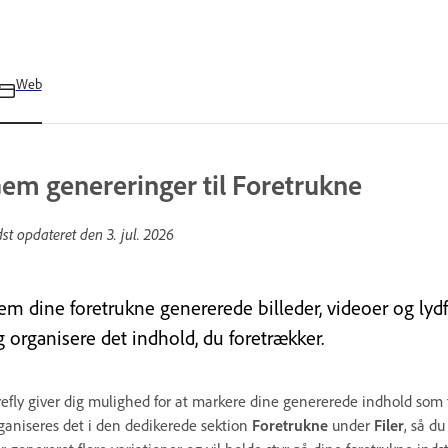
Web
em genereringer til Foretrukne
dst opdateret den
3. jul. 2026
m dine foretrukne genererede billeder, videoer og lydfil
g organisere det indhold, du foretrækker.
refly giver dig mulighed for at markere dine genererede indhold som 
ganiseres det i den dedikerede sektion
Foretrukne
under
Filer
, så du