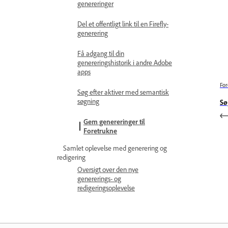
genereringer
Del et offentligt link til en Firefly-
generering
Få adgang til din
genereringshistorik i andre Adobe
apps
For
Søg efter aktiver med semantisk
søgning
Sø
Gem genereringer til
Foretrukne
Samlet oplevelse med generering og
redigering
Oversigt over den nye
genererings- og
redigeringsoplevelse