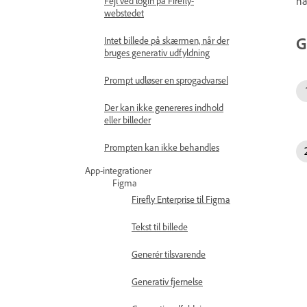
ha
Fejl ved login på Firefly-
webstedet
G
Intet billede på skærmen, når der
bruges generativ udfyldning
Prompt udløser en sprogadvarsel
Der kan ikke genereres indhold
eller billeder
Prompten kan ikke behandles
App-integrationer
Figma
Firefly Enterprise til Figma
Tekst til billede
Generér tilsvarende
Generativ fjernelse