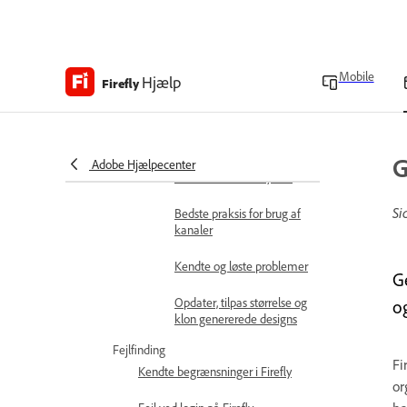
Generér nye designs ved
hjælp af stil-ID'er
Bedste praksis for
oprettelse og træning af
Mobile
Hjælp
Firefly
stil-ID'er
Understøttede og ikke-
understøttede elementer
G
Adobe Hjælpecenter
Tildel kanaler til layouts
Si
Bedste praksis for brug af
kanaler
Kendte og løste problemer
Ge
Opdater, tilpas størrelse og
o
klon genererede designs
Fejlfinding
Fi
Kendte begrænsninger i Firefly
or