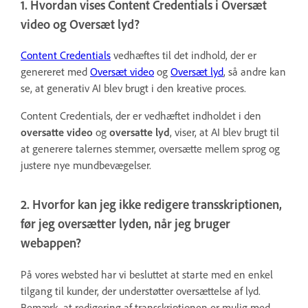
1. Hvordan vises Content Credentials i Oversæt
video og Oversæt lyd?
Content Credentials
vedhæftes til det indhold, der er
genereret med
Oversæt video
og
Oversæt lyd
, så andre kan
se, at generativ AI blev brugt i den kreative proces.
Content Credentials, der er vedhæftet indholdet i den
oversatte video
og
oversatte lyd
, viser, at AI blev brugt til
at generere talernes stemmer, oversætte mellem sprog og
justere nye mundbevægelser.
2. Hvorfor kan jeg ikke redigere transskriptionen,
før jeg oversætter lyden, når jeg bruger
webappen?
På vores websted har vi besluttet at starte med en enkel
tilgang til kunder, der understøtter oversættelse af lyd.
Bemærk, at redigering af transskriptionen er mulig med