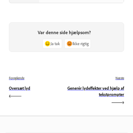
Var denne side hjælpsom?
Ja tak
Ikke rigtig
Foregående
Næste
Oversæt lyd
Generér lydeffekter ved hjælp af
tekstprompter