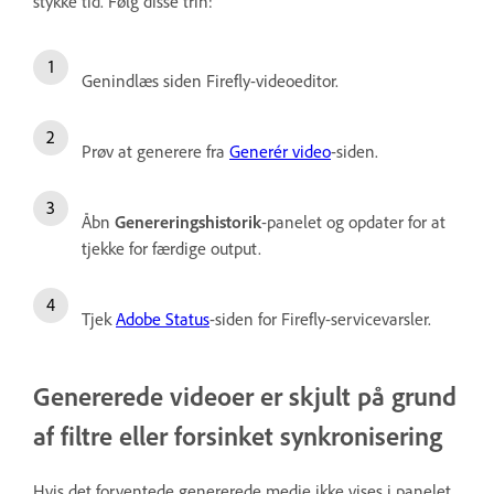
stykke tid. Følg disse trin:
Genindlæs siden Firefly-videoeditor.
Prøv at generere fra
Generér video
-siden.
Åbn
Genereringshistorik
-panelet og opdater for at
tjekke for færdige output.
Tjek
Adobe Status
-siden for Firefly-servicevarsler.
Genererede videoer er skjult på grund
af filtre eller forsinket synkronisering
Hvis det forventede genererede medie ikke vises i panelet