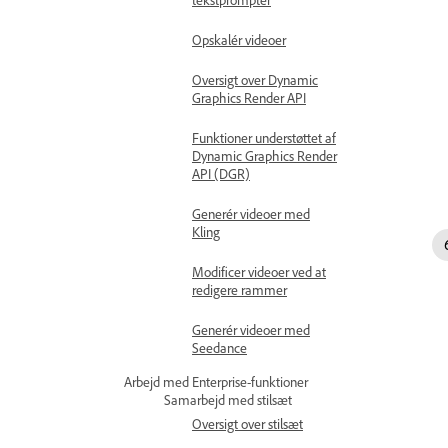
Opskalér videoer
Oversigt over Dynamic
Graphics Render API
Funktioner understøttet af
Dynamic Graphics Render
API (DGR)
Generér videoer med
Kling
Modificer videoer ved at
redigere rammer
Generér videoer med
Seedance
Arbejd med Enterprise-funktioner
Samarbejd med stilsæt
Oversigt over stilsæt