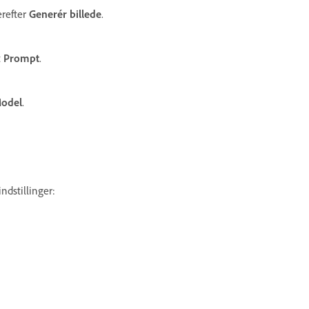
erefter
Generér billede
.
t
Prompt
.
odel
.
ndstillinger: