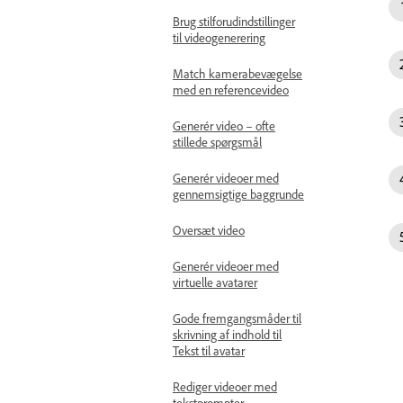
Brug stilforudindstillinger
til videogenerering
Match kamerabevægelse
med en referencevideo
Generér video – ofte
stillede spørgsmål
Generér videoer med
gennemsigtige baggrunde
Oversæt video
Generér videoer med
virtuelle avatarer
Gode fremgangsmåder til
skrivning af indhold til
Tekst til avatar
Rediger videoer med
tekstprompter