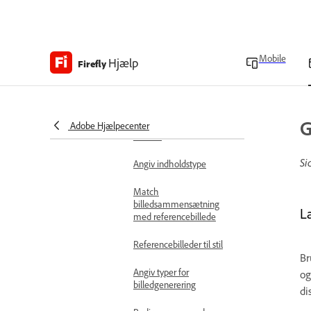
Lav effektive
tekstprompter
Optimer prompter for at
generere billeder
Mobile
Hjælp
Firefly
Generér billeder hurtigt
med Hurtig tilstand
G
Angiv formatforhold for
Adobe Hjælpecenter
billeder
Si
Angiv indholdstype
Match
billedsammensætning
L
med referencebillede
Referencebilleder til stil
Br
Angiv typer for
o
billedgenerering
di