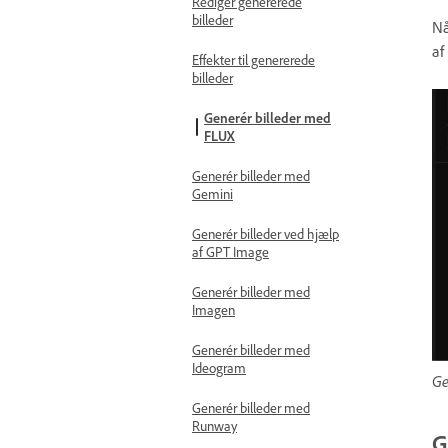
Rediger genererede
billeder
Nå
af
Effekter til genererede
billeder
Generér billeder med
FLUX
Generér billeder med
Gemini
Generér billeder ved hjælp
af GPT Image
Generér billeder med
Imagen
Generér billeder med
Ideogram
Ge
Generér billeder med
Runway
G