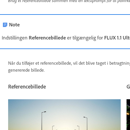
Brug et referencebillede sammen med en tekstprompt for at påvirke
Note
Indstillingen
Referencebillede
er tilgængelig for
FLUX 1.1 Ult
Når du tilføjer et referencebillede, vil det blive taget i betrag
genererede billede.
Referencebillede
G