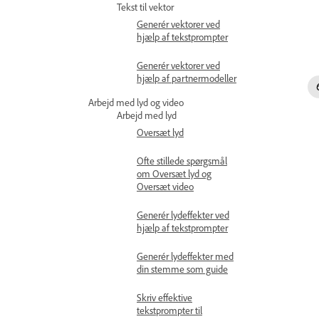
Tekst til vektor
Generér vektorer ved
hjælp af tekstprompter
Generér vektorer ved
hjælp af partnermodeller
Arbejd med lyd og video
Arbejd med lyd
Oversæt lyd
Ofte stillede spørgsmål
om Oversæt lyd og
Oversæt video
Generér lydeffekter ved
hjælp af tekstprompter
Generér lydeffekter med
din stemme som guide
Skriv effektive
tekstprompter til