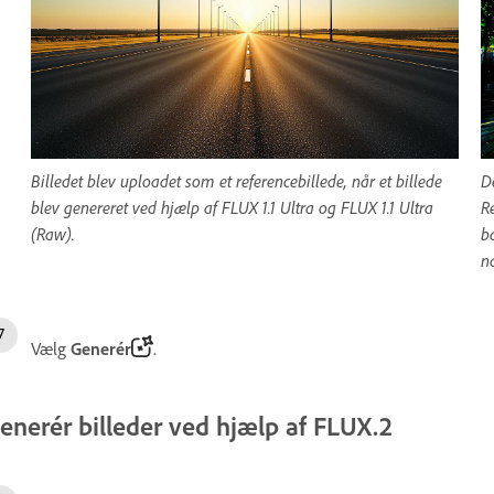
Billedet blev uploadet som et referencebillede, når et billede
D
blev genereret ved hjælp af FLUX 1.1 Ultra og FLUX 1.1 Ultra
R
(Raw).
b
n
Vælg
Generér
.
enerér billeder ved hjælp af FLUX.2