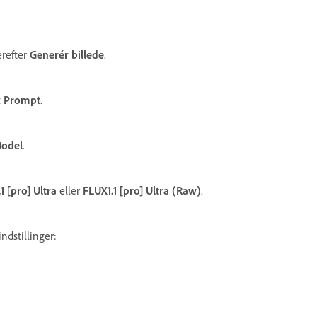
erefter
Generér billede
.
t
Prompt
.
odel
.
1 [pro] Ultra
eller
FLUX1.1 [pro] Ultra (Raw)
.
ndstillinger: