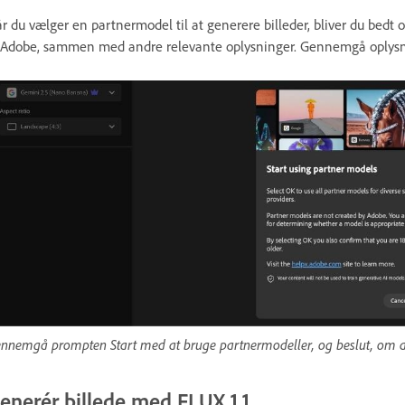
r du vælger en partnermodel til at generere billeder, bliver du bedt o
 Adobe, sammen med andre relevante oplysninger. Gennemgå oplys
nnemgå prompten Start med at bruge partnermodeller, og beslut, om du
enerér billede med FLUX 1.1