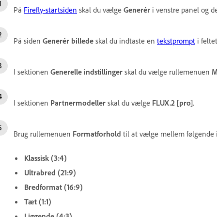
På
Firefly-startsiden
skal du vælge
Generér
i venstre panel og d
På siden
Generér billede
skal du indtaste en
tekstprompt
i felte
I sektionen
Generelle indstillinger
skal du vælge rullemenuen
M
I sektionen
Partnermodeller
skal du vælge
FLUX.2 [pro]
.
Brug rullemenuen
Formatforhold
til at vælge mellem følgende i
Klassisk (3:4)
Ultrabred (21:9)
Bredformat (16:9)
Tæt (1:1)
Liggende (4:3)