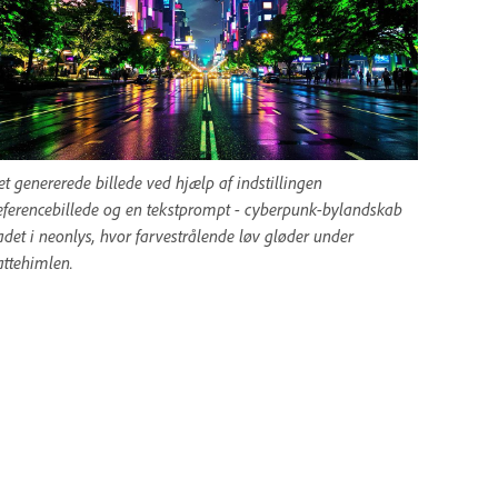
et genererede billede ved hjælp af indstillingen
eferencebillede og en tekstprompt - cyberpunk-bylandskab
adet i neonlys, hvor farvestrålende løv gløder under
attehimlen.