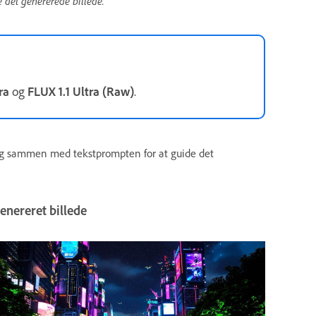
 det genererede billede.
ra
og
FLUX 1.1 Ultra (Raw)
.
tning sammen med tekstprompten for at guide det
enereret billede