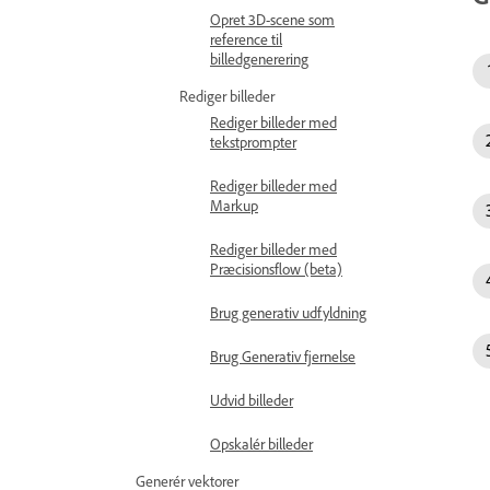
Opret 3D-scene som
reference til
billedgenerering
Rediger billeder
Rediger billeder med
tekstprompter
Rediger billeder med
Markup
Rediger billeder med
Præcisionsflow (beta)
Brug generativ udfyldning
Brug Generativ fjernelse
Udvid billeder
Opskalér billeder
Generér vektorer