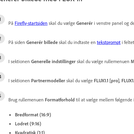
På
Firefly-startsiden
skal du vælge
Generér
i venstre panel og d
På siden
Generér billede
skal du indtaste en
tekstprompt
i felte
I sektionen
Generelle indstillinger
skal du vælge rullemenuen
M
I sektionen
Partnermodeller
skal du vælge
FLUX1.1 [pro]
,
FLUX1.
Brug rullemenuen
Formatforhold
til at vælge mellem følgende i
Bredformat (16:9)
Lodret (9:16)
Kvadratisk (1:1)