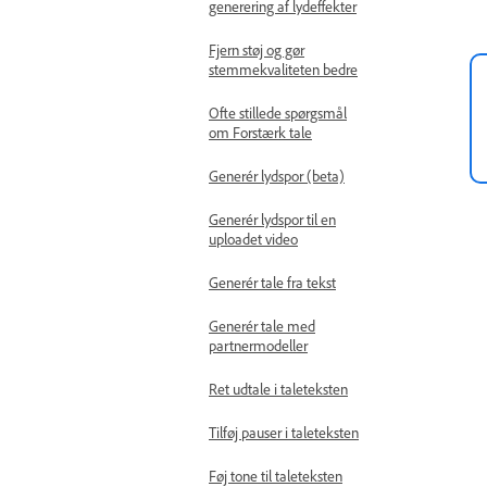
generering af lydeffekter
Fjern støj og gør
stemmekvaliteten bedre
Ofte stillede spørgsmål
om Forstærk tale
Generér lydspor (beta)
Generér lydspor til en
uploadet video
Generér tale fra tekst
Generér tale med
partnermodeller
Ret udtale i taleteksten
Tilføj pauser i taleteksten
Føj tone til taleteksten