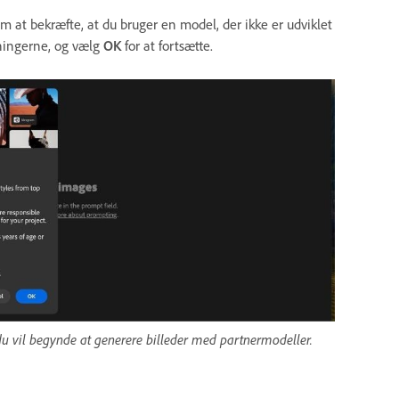
m at bekræfte, at du bruger en model, der ikke er udviklet
ningerne, og vælg
OK
for at fortsætte.
 vil begynde at generere billeder med partnermodeller.