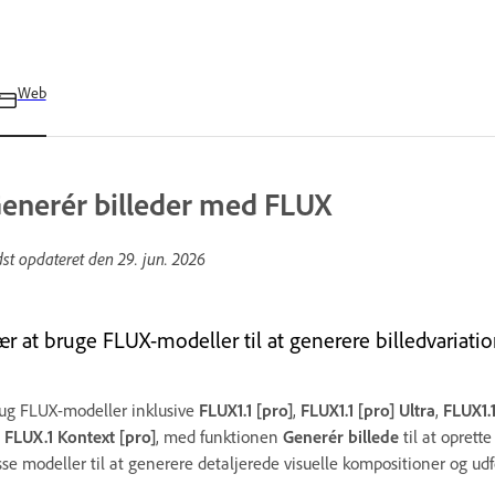
Web
enerér billeder med FLUX
dst opdateret den
29. jun. 2026
ær at bruge FLUX-modeller til at generere billedvariatio
ug FLUX-modeller inklusive
FLUX1.1 [pro]
,
FLUX1.1 [pro] Ultra
,
FLUX1.1
g
FLUX.1 Kontext [pro]
, med funktionen
Generér billede
til at oprette
sse modeller til at generere detaljerede visuelle kompositioner og udfo