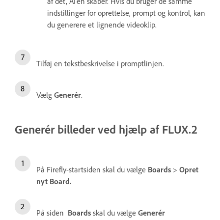
af det, AI'en skaber. Hvis du bruger de samme
indstillinger for oprettelse, prompt og kontrol, kan
du generere et lignende videoklip.
Tilføj en tekstbeskrivelse i promptlinjen.
Vælg
Generér
.
Generér billeder ved hjælp af FLUX.2
På Firefly-startsiden skal du vælge
Boards
>
Opret
nyt Board.
På siden
Boards
skal du vælge
Generér