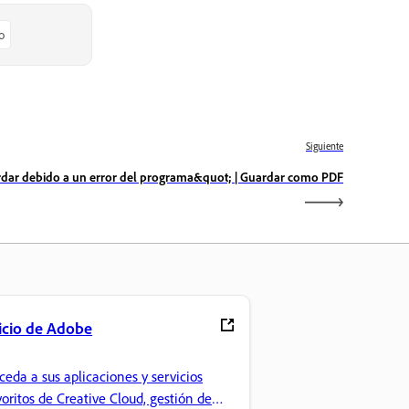
o
Siguiente
rdar debido a un error del programa&quot; | Guardar como PDF
icio de Adobe
ceda a sus aplicaciones y servicios
voritos de Creative Cloud, gestión de