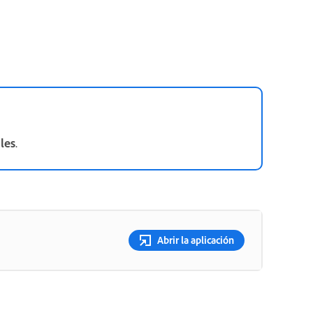
les
.
Abrir la aplicación