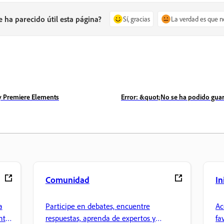
e ha parecido útil esta página?
Sí, gracias
La verdad es que n
 y Premiere Elements
Error: &quot;No se ha podido gua
Comunidad
In
a
Participe en debates, encuentre
Ac
nte
respuestas, aprenda de expertos y
fa