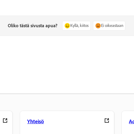
Oliko tästä sivusta apua?
Kyllä, kiitos
Ei oikeastaan
Yhteisö
Ad