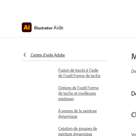
Suppression des fonds ou
des contours
Aide
Illustrator
Sélection d’objets ayant le
même fond et le même
contour
Présentation des outils de
M
Centre d’aide Adobe
peinture
Fusion de tracés à l’aide
De
de l’outil Forme de tache
Options de l’outil Forme
D
de tache et meilleures
pratiques
À propos de la peinture
C
dynamique
Création de groupes de
peinture dynamique
Vo