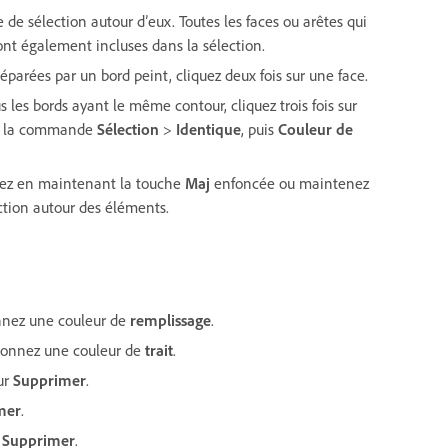
e de sélection autour d’eux. Toutes les faces ou arêtes qui
ont également incluses dans la sélection.
éparées par un bord peint, cliquez deux fois sur une face.
 les bords ayant le même contour, cliquez trois fois sur
sir la commande
Sélection
>
Identique
, puis
Couleur de
quez en maintenant la touche
Maj
enfoncée ou maintenez
ction autour des éléments.
onnez une couleur de
remplissage
.
tionnez une couleur de
trait
.
ur
Supprimer
.
mer
.
r
Supprimer
.