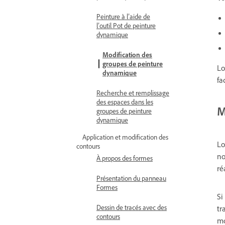
Peinture à l’aide de
l’outil Pot de peinture
dynamique
Modification des
groupes de peinture
Lo
dynamique
fa
Recherche et remplissage
des espaces dans les
M
groupes de peinture
dynamique
Application et modification des
Lo
contours
no
À propos des formes
ré
Présentation du panneau
Formes
Si
Dessin de tracés avec des
tr
contours
mo