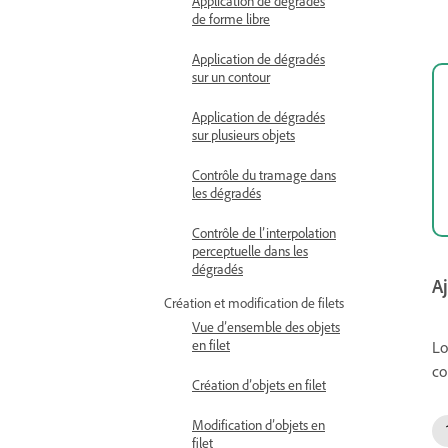
Application de dégradés
de forme libre
Application de dégradés
sur un contour
Application de dégradés
sur plusieurs objets
Contrôle du tramage dans
les dégradés
Contrôle de l’interpolation
perceptuelle dans les
dégradés
A
Création et modification de filets
Vue d’ensemble des objets
en filet
Lo
co
Création d’objets en filet
Modification d’objets en
filet