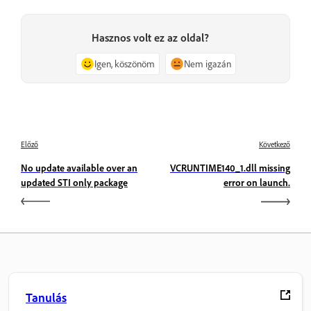
Hasznos volt ez az oldal?
Igen, köszönöm
Nem igazán
Előző
Következő
No update available over an
VCRUNTIME140_1.dll missing
updated STI only package
error on launch.
Tanulás