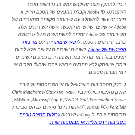
1. כדי להתקין מוצר זה ולהשתמש בו, נדרשים חיבור
לאינטרנט, Adobe ID וקבלת התנאים של הסכם הרישיון.
מוצר זה עשוי להשתלב עם שירותים מקוונים מתארחים של
Adobe או של צד שלישי או לאפשר גישה לשירותים אלה.
השירותים של Adobe זמינים למשתמשים מגיל 13 ומעלה
בלבד ודורשים הסכמה ל
תנאי שימוש
יחד עם
מדיניות
הפרטיות של Adobe
. יישומים ושירותים עשויים שלא להיות
זמינים בכל המדינות או בכל השפות והם כפופים לשינויים
וייתכן שיופסקו ללא התרעה מראש. ייתכן שיחולו חיובים או
דמי חברות נוספים.
2. חלק מהסביבות הווירטואליות או המבוססות על שרת
שאינן נתמכות כוללות בין השאר את Citrix Metaframe/Citrix
Presentation Server, ‏NVIDIA Grid, ‏Microsoft App-V,‏ VMWare,
‏Parallels ו-Virtual PC. "לקוחות רזים" מהווים גם הם סביבות
מבוססות שרת. ל-InCopy יש כמה
גבולות תמיכה טכנית
בסביבות וירטואליות או מבוססות שרת
.