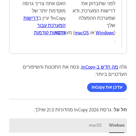
לפני שתבדוק את
האם אתה צריך גרסה
דרישות המערכת, ודא
מוקדמת יותר של
שמערכת ההפעלה
InCopy? עיין ב
דרישות
שלך
המערכת עבור
(
Windows
או
macOS
) מעודכנת
גרסאות קודמות
.
.
גלה
מה חדש ב-InCopy
, ונסה את התכונות והשיפורים
העדכניים ביותר.
עדכן את InCopy
חל על
: גרסת InCopy 2026 מהדורות 21.3 ואילך.
macOS
Windows