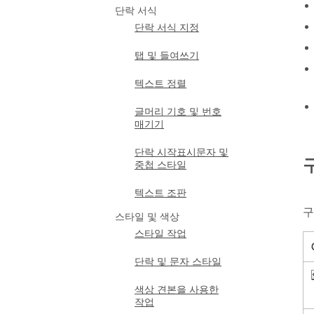
단락 서식
단락 서식 지정
탭 및 들여쓰기
텍스트 정렬
글머리 기호 및 번호
매기기
단락 시작표시문자 및
중첩 스타일
텍스트 조판
구
스타일 및 색상
스타일 작업
단락 및 문자 스타일
색상 견본을 사용한
작업