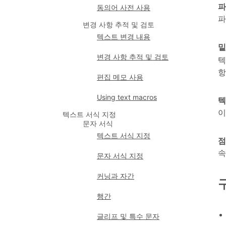
파
동의어 사전 사용
파
변경 사항 추적 및 검토
텍스트 변경 내용
밑
변경 사항 추적 및 검토
텍
항
편집 메모 사용
Using text macros
텍
이
텍스트 서식 지정
문자 서식
텍스트 서식 지정
점
속
문자 서식 지정
커닝과 자간
행간
글리프 및 특수 문자