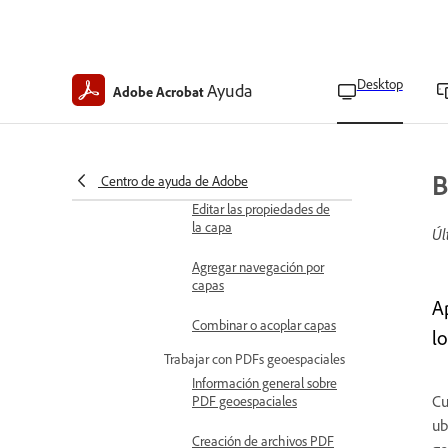
Resumen de capas de
PDF
Importar archivos como
Desktop
Ayuda
capas
Adobe Acrobat
Administrar capas de PDF
Reordenar capas PDF
B
Centro de ayuda de Adobe
Editar las propiedades de
la capa
Úl
Agregar navegación por
capas
A
Combinar o acoplar capas
l
Trabajar con PDFs geoespaciales
Información general sobre
Cu
PDF geoespaciales
ub
Creación de archivos PDF