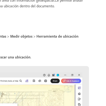
 un área con información geoespacial.Le permite añadir
na ubicación dentro del documento.
ntas
>
Medir objetos
>
Herramienta de ubicación
scar una ubicación
.