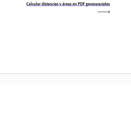
Calcular distancias y áreas en PDF geoespaciales
icio de Adobe
ceda a sus aplicaciones y servicios
voritos de Creative Cloud, gestión de
chivos y mucho más.