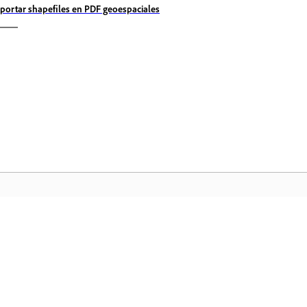
portar shapefiles en PDF geoespaciales
Comunidad
In
a
Participe en debates, encuentre
Ac
nte
respuestas, aprenda de expertos y
fa
comparta sus conocimientos.
ar