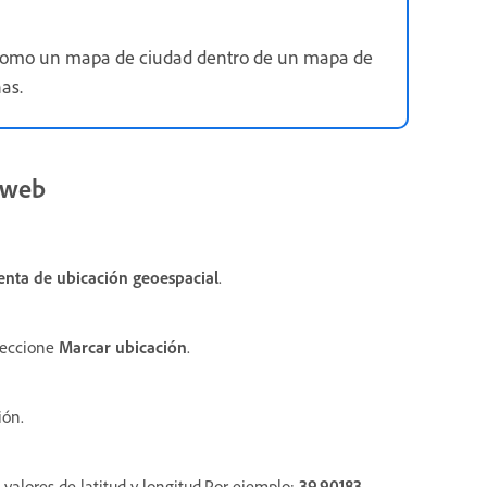
 como un mapa de ciudad dentro de un mapa de
as.
 web
nta de ubicación geoespacial
.
leccione
Marcar ubicación
.
ión.
alores de latitud y longitud.Por ejemplo:
39.90183
,