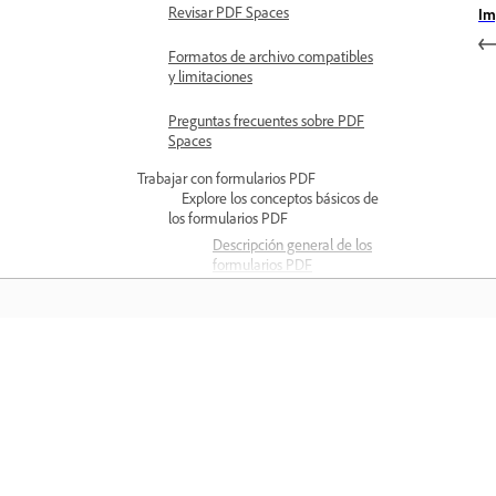
Revisar PDF Spaces
Im
Formatos de archivo compatibles
y limitaciones
Preguntas frecuentes sobre PDF
Spaces
Trabajar con formularios PDF
Explore los conceptos básicos de
los formularios PDF
Descripción general de los
formularios PDF
Preferencias de
formularios PDF
Crear formularios PDF
Aprender
Convertir documentos a
formularios PDF
Aprenda con tutoriales en vídeo paso 
Crear formularios PDF
paso y orientación práctica directame
desde cero
en la aplicación.