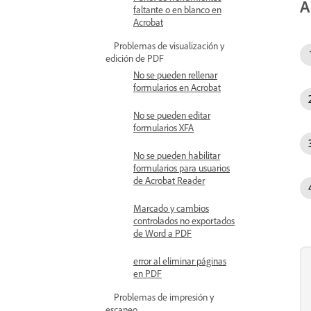
A
faltante o en blanco en
Acrobat
Problemas de visualización y
edición de PDF
No se pueden rellenar
formularios en Acrobat
No se pueden editar
formularios XFA
No se pueden habilitar
formularios para usuarios
de Acrobat Reader
Marcado y cambios
controlados no exportados
de Word a PDF
error al eliminar páginas
en PDF
Problemas de impresión y
escaneo