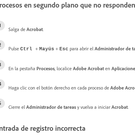
rocesos en segundo plano que no responde
Salga de
Acrobat
.
Pulse
+
+
para abrir el
Administrador de t
Ctrl
Mayús
Esc
En la pestaña
Procesos
, localice
Adobe Acrobat
en
Aplicacion
Haga clic con el botón derecho en cada proceso de
Adobe Acro
Cierre el
Administrador de tareas
y vuelva a iniciar
Acrobat
.
ntrada de registro incorrecta