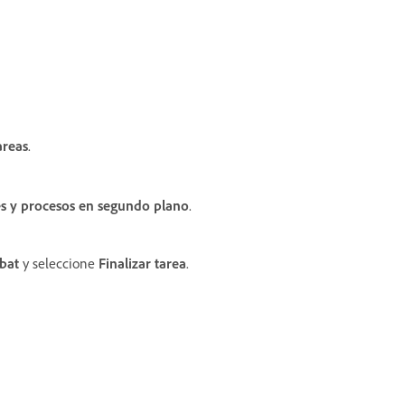
n
areas
.
es y procesos en segundo plano
.
bat
y seleccione
Finalizar tarea
.