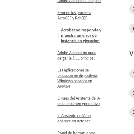
Adobe Acrobat se bloquea
Error en los procesos
AcroCEF y RdrCEF
Acrobat no responde y
muestra un error de
instancia en ejecución
V
Adobe Acrobat no pudo
cargar la DLL principal
Las aplicaciones se
bloquean en dispositivos
Windows basados en
ARM64
Errores del Asistente de IA
o del resumen generativo
El Asistente de IA no
aparece en Acrobat
Panel de herramientas