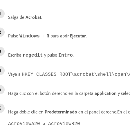
Salga de
Acrobat
.
Pulse
+
para abrir
Ejecutar
.
Windows
R
Escriba
y pulse
.
regedit
Intro
Vaya a
HKEY_CLASSES_ROOT\acrobat\shell\open\
Haga clic con el botón derecho en la carpeta
application
y sele
Haga doble clic en
Predeterminado
en el panel derecho.En el
a
AcroViewA20
AcroViewR20