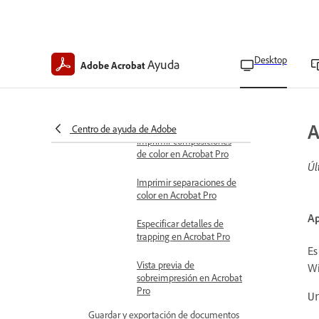
Imprimir folletos
Imprimir documentos de
gran tamaño
Desktop
Ayuda
Adobe Acrobat
Administrar la calidad del color y
de impresión
Gestión de color en
Acrobat Pro
A
Centro de ayuda de Adobe
Imprimir composiciones
de color en Acrobat Pro
Úl
Imprimir separaciones de
color en Acrobat Pro
Ap
Especificar detalles de
trapping en Acrobat Pro
Es
Vista previa de
Wi
sobreimpresión en Acrobat
Pro
U
Guardar y exportación de documentos