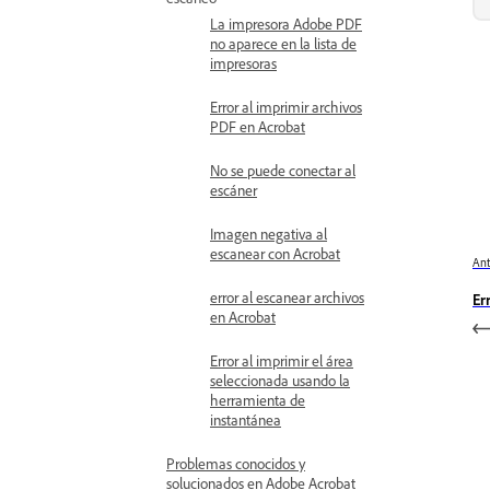
La impresora Adobe PDF
no aparece en la lista de
impresoras
Error al imprimir archivos
PDF en Acrobat
No se puede conectar al
escáner
Imagen negativa al
escanear con Acrobat
Ant
error al escanear archivos
Er
en Acrobat
Error al imprimir el área
seleccionada usando la
herramienta de
instantánea
Problemas conocidos y
solucionados en Adobe Acrobat