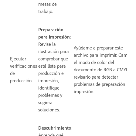
mesas de
trabajo.
Preparación
para impresión
:
Revise la
Ayúdame a preparar este
ilustración para
archivo para imprimir. Cambia
Ejecutar
comprobar que
el modo de color del
verificaciones
está lista para
documento de RGB a CMYK y
de
producción e
revisarlo para detectar
producción
impresión,
problemas de preparación para
identifique
impresión.
problemas y
sugiera
soluciones.
Descubrimiento
:
Aprenda qué