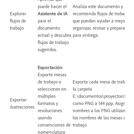
puede hacer el
Analiza este documento y
Explorar
Asistente de IA
recomienda flujos de trabajo
flujos de
para el
que puedan ayudar a mejorar,
trabajo
documento
organizar, revisar y prepararlo
actual y descubra
para entrega.
flujos de trabajo
sugeridos.
Exportación
:
Exporte mesas
de trabajo o
Exporta cada mesa de trabajo 
selecciones en
la carpeta
múltiples
E:\documentos\proyectos\tem
Exportar
formatos y
como PNG a 144 ppp. Asigna
ilustraciones
resoluciones
nombres a los PNG utilizando
usando
los nombres de las mesas de
convenciones de
trabajo.
nomenclatura