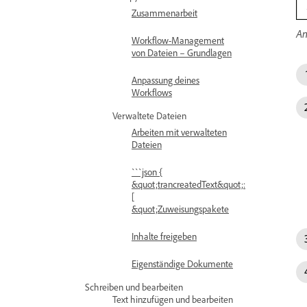
Zusammenarbeit
An
Workflow-Management
von Dateien – Grundlagen
Anpassung deines
Workflows
Verwaltete Dateien
Arbeiten mit verwalteten
Dateien
```json {
&quot;trancreatedText&quot;:
[
&quot;Zuweisungspakete
Inhalte freigeben
Eigenständige Dokumente
Schreiben und bearbeiten
Text hinzufügen und bearbeiten