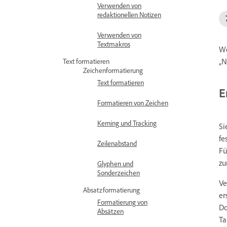
Verwenden von
redaktionellen Notizen
Verwenden von
Textmakros
We
„N
Text formatieren
Zeichenformatierung
Text formatieren
E
Formatieren von Zeichen
Kerning und Tracking
Si
fe
Zeilenabstand
Fü
zu
Glyphen und
Sonderzeichen
Ve
Absatzformatierung
er
Formatierung von
Do
Absätzen
Ta