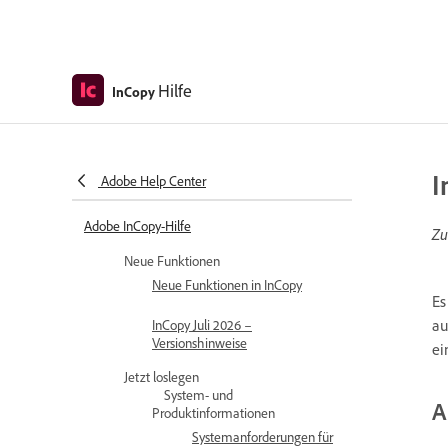
Hilfe
InCopy
I
Adobe Help Center
Adobe InCopy-Hilfe
Zu
Neue Funktionen
Neue Funktionen in InCopy
Es
au
InCopy Juli 2026 –
Versionshinweise
ei
Jetzt loslegen
System- und
A
Produktinformationen
Systemanforderungen für