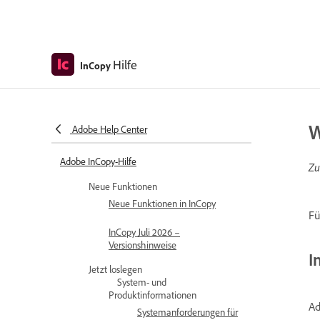
Hilfe
InCopy
W
Adobe Help Center
Adobe InCopy-Hilfe
Zu
Neue Funktionen
Neue Funktionen in InCopy
Fü
InCopy Juli 2026 –
Versionshinweise
I
Jetzt loslegen
System- und
Produktinformationen
Ad
Systemanforderungen für