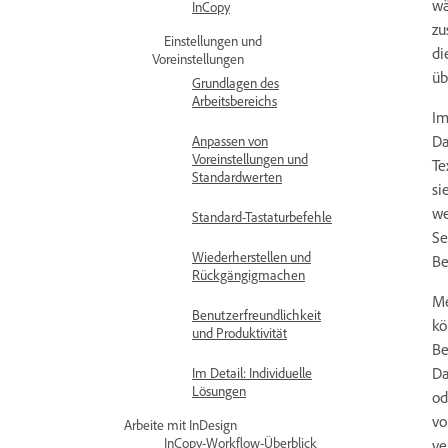
wä
InCopy
zu
Einstellungen und
di
Voreinstellungen
üb
Grundlagen des
Arbeitsbereichs
Im
Da
Anpassen von
Voreinstellungen und
Te
Standardwerten
si
we
Standard-Tastaturbefehle
Se
Wiederherstellen und
Be
Rückgängigmachen
Me
Benutzerfreundlichkeit
kö
und Produktivität
Be
Da
Im Detail: Individuelle
Lösungen
od
vo
Arbeite mit InDesign
InCopy-Workflow-Überblick
ve