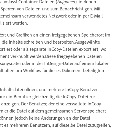
w umfasst Container-Dateien (
Aufgaben
), in denen
Sperren von Dateien und zum Benachrichtigen. Mit
gemeinsam verwendetes Netzwerk oder in per E-Mail
isiert werden.
xt und Grafiken an einen freigegebenen Speicherort im
e die Inhalte schreiben und bearbeiten.Ausgewählte
iert oder als separate InCopy-Dateien exportiert, wo
ument verknüpft werden.Diese freigegebenen Dateien
ungsdatei oder in der InDesign-Datei auf einem lokalen
t allen am Workflow für dieses Dokument beteiligten
 Inhaltsdatei öffnen, und mehrere InCopy-Benutzer
ur ein Benutzer gleichzeitig die InCopy-Datei zur
 anzeigen. Der Benutzer, der eine verwaltete InCopy-
dem er die Datei auf dem gemeinsamen Server speichert
 können jedoch keine Änderungen an der Datei
t es mehreren Benutzern, auf dieselbe Datei zuzugreifen,