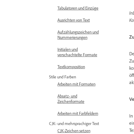
Tabulatoren und Einzüge
In
Ko
Ausrichten von Text
Aufzählungszeichen und
Zu
Nummerierungen
Initialen und
De
verschachtelte Formate
Zu
Textkomposition
ko
öf
Stile und Farben
ak
Arbeiten mit Formaten
Absatz- und
Ve
Zeichenformate
Arbeiten mit Farbfeldern
In
ei
CJK- und mehrsprachiger Text
Te
CJK-Zeichen setzen