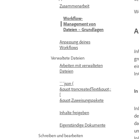
Zusammenarbeit
We
Workflow-
Management von
A
Dateien – Grundlagen
Anpassung deines
Workflows
In
Verwaltete Dateien
gr
Arbeiten mit verwalteten
ei
Dateien
In
```json {
&quot;trancreatedText&quot;:
In
[
&quot;Zuweisungspakete
In
Inhalte freigeben
de
da
Eigenständige Dokumente
un
Schreiben und bearbeiten
In