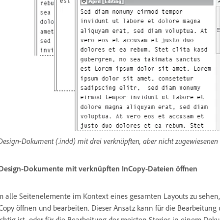
Design-Dokument (.indd) mit drei verknüpften, aber nicht zugewiesenen I
Design-Dokumente mit verknüpften InCopy-Dateien öffnen
 alle Seitenelemente im Kontext eines gesamten Layouts zu sehen
Copy öffnen und bearbeiten. Dieser Ansatz kann für die Bearbeitung
chtig ist, oder für die Bearbeitung der meisten Stories in einem Do