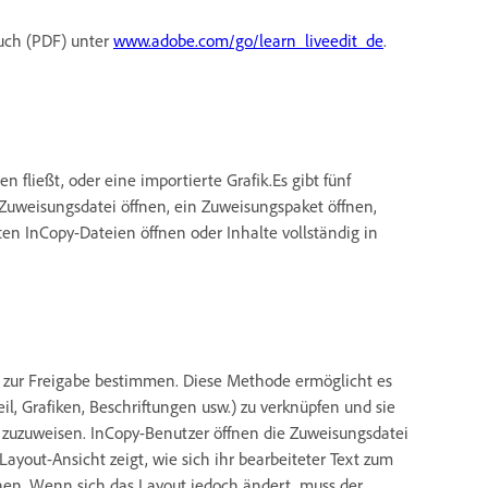
uch (PDF) unter
www.adobe.com/go/learn_liveedit_de
.
fließt, oder eine importierte Grafik.Es gibt fünf
 Zuweisungsdatei öffnen, ein Zuweisungspaket öffnen,
ten InCopy-Dateien öffnen oder Inhalte vollständig in
 zur Freigabe bestimmen. Diese Methode ermöglicht es
, Grafiken, Beschriftungen usw.) zu verknüpfen und sie
zuzuweisen. InCopy-Benutzer öffnen die Zuweisungsdatei
out-Ansicht zeigt, wie sich ihr bearbeiteter Text zum
nen. Wenn sich das Layout jedoch ändert, muss der