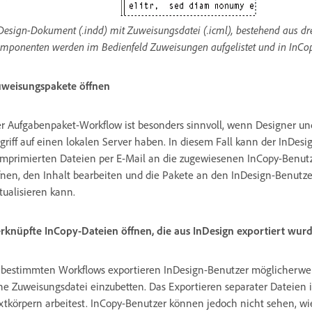
Design-Dokument (.indd) mit Zuweisungsdatei (.icml), bestehend aus dre
mponenten werden im Bedienfeld Zuweisungen aufgelistet und in InCop
weisungspakete öffnen
r Aufgabenpaket-Workflow ist besonders sinnvoll, wenn Designer un
griff auf einen lokalen Server haben. In diesem Fall kann der InDes
mprimierten Dateien per E-Mail an die zugewiesenen InCopy-Benut
fnen, den Inhalt bearbeiten und die Pakete an den InDesign-Benut
tualisieren kann.
rknüpfte InCopy-Dateien öffnen, die aus InDesign exportiert wur
 bestimmten Workflows exportieren InDesign-Benutzer möglicherweise
ne Zuweisungsdatei einzubetten. Das Exportieren separater Dateien 
xtkörpern arbeitest. InCopy-Benutzer können jedoch nicht sehen, wie