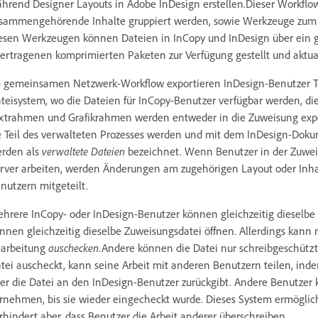
hrend Designer Layouts in Adobe InDesign erstellen.Dieser Workflo
sammengehörende Inhalte gruppiert werden, sowie Werkzeuge zum 
esen Werkzeugen können Dateien in InCopy und InDesign über ein 
ertragenen komprimierten Paketen zur Verfügung gestellt und aktual
 gemeinsamen Netzwerk-Workflow exportieren InDesign-Benutzer Te
teisystem, wo die Dateien für InCopy-Benutzer verfügbar werden, di
xtrahmen und Grafikrahmen werden entweder in die Zuweisung export
e Teil des verwalteten Prozesses werden und mit dem InDesign-Dok
rden als
verwaltete Dateien
bezeichnet. Wenn Benutzer in der Zuweis
rver arbeiten, werden Änderungen am zugehörigen Layout oder Inhal
nutzern mitgeteilt.
hrere InCopy- oder InDesign-Benutzer können gleichzeitig dieselbe
nnen gleichzeitig dieselbe Zuweisungsdatei öffnen. Allerdings kann n
arbeitung
auschecken
.Andere können die Datei nur schreibgeschützt
tei auscheckt, kann seine Arbeit mit anderen Benutzern teilen, in
er die Datei an den InDesign-Benutzer zurückgibt. Andere Benutzer
rnehmen, bis sie wieder eingecheckt wurde. Dieses System ermöglich
rhindert aber, dass Benutzer die Arbeit anderer überschreiben.