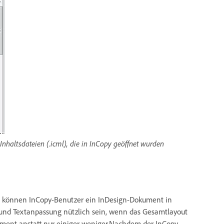
nhaltsdateien (.icml), die in InCopy geöffnet wurden
, können InCopy-Benutzer ein InDesign-Dokument in
 und Textanpassung nützlich sein, wenn das Gesamtlayout
kument anstatt nur einiger weniger.Nachdem der InCopy-