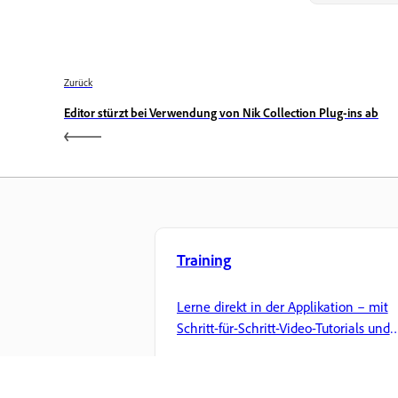
Zurück
Editor stürzt bei Verwendung von Nik Collection Plug-ins ab
Training
Lerne direkt in der Applikation – mit
Schritt-für-Schritt-Video-Tutorials und
praktischen Anleitungen.