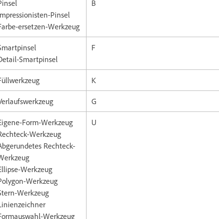
Pinsel
B
Impressionisten-Pinsel
Farbe-ersetzen-Werkzeug
Smartpinsel
F
Detail-Smartpinsel
Füllwerkzeug
K
Verlaufswerkzeug
G
Eigene-Form-Werkzeug
U
Rechteck-Werkzeug
Abgerundetes Rechteck-
Werkzeug
Ellipse-Werkzeug
Polygon-Werkzeug
Stern-Werkzeug
Linienzeichner
Formauswahl-Werkzeug