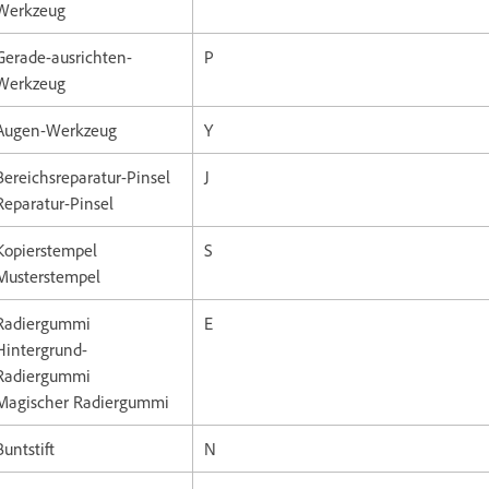
Werkzeug
Gerade-ausrichten-
P
Werkzeug
Augen-Werkzeug
Y
Bereichsreparatur-Pinsel
J
Reparatur-Pinsel
Kopierstempel
S
Musterstempel
Radiergummi
E
Hintergrund-
Radiergummi
Magischer Radiergummi
Buntstift
N