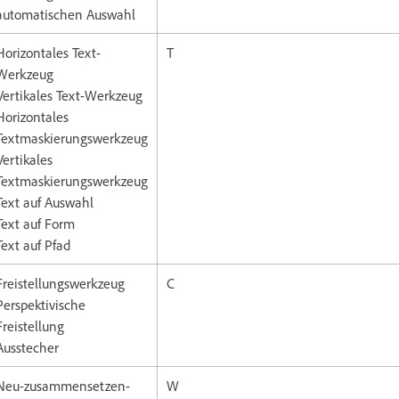
automatischen Auswahl
Horizontales Text-
T
Werkzeug
Vertikales Text-Werkzeug
Horizontales
Textmaskierungswerkzeug
Vertikales
Textmaskierungswerkzeug
Text auf Auswahl
Text auf Form
Text auf Pfad
Freistellungswerkzeug
C
Perspektivische
Freistellung
Ausstecher
Neu-zusammensetzen-
W