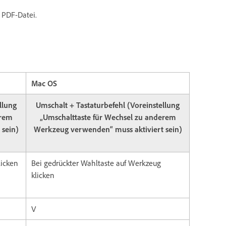
 PDF-Datei.
Mac OS
llung
Umschalt + Tastaturbefehl (Voreinstellung
erem
„Umschalttaste für Wechsel zu anderem
 sein)
Werkzeug verwenden“ muss aktiviert sein)
licken
Bei gedrückter Wahltaste auf Werkzeug
klicken
V