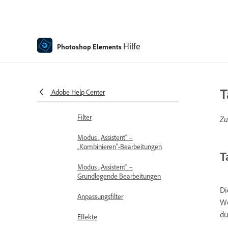
Generative KI
Bilder generieren in Photoshop
Elements
Hilfe
Photoshop Elements
Objekt in Photoshop Elements
einfügen
Bearbeitungen, Effekte und Filter mit
Assistenten
T
Adobe Help Center
Modus „Assistent“
Filter
Zu
Modus „Assistent“ –
„Kombinieren“-Bearbeitungen
T
Modus „Assistent“ –
Grundlegende Bearbeitungen
Di
Anpassungsfilter
We
du
Effekte