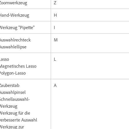
Zoomwerkzeug
Z
Hand-Werkzeug
H
Werkzeug "Pipette"
I
Auswahlrechteck
M
Auswahlellipse
Lasso
L
Magnetisches Lasso
Polygon-Lasso
Zauberstab
A
Auswahlpinsel
Schnellauswahl-
Werkzeug
Werkzeug für die
verbesserte Auswahl
Werkzeug zur