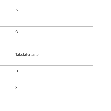
R
O
Tabulatortaste
D
X