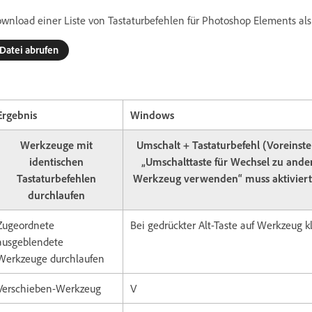
wnload einer Liste von Tastaturbefehlen für Photoshop Elements als
Datei abrufen
Ergebnis
Windows
Werkzeuge mit
Umschalt + Tastaturbefehl (Voreinste
identischen
„Umschalttaste für Wechsel zu and
Tastaturbefehlen
Werkzeug verwenden“ muss aktiviert
durchlaufen
Zugeordnete
Bei gedrückter Alt-Taste auf Werkzeug k
ausgeblendete
Werkzeuge durchlaufen
Verschieben-Werkzeug
V