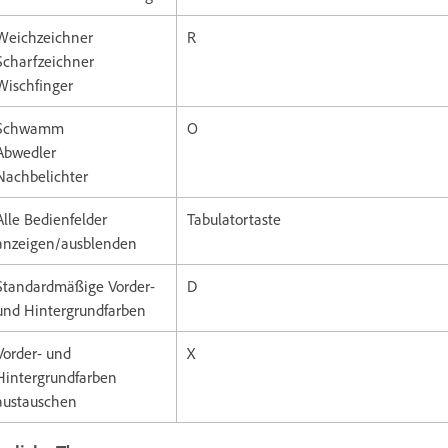
Weichzeichner
R
Scharfzeichner
Wischfinger
Schwamm
O
Abwedler
Nachbelichter
Alle Bedienfelder
Tabulatortaste
anzeigen/ausblenden
Standardmäßige Vorder-
D
und Hintergrundfarben
Vorder- und
X
Hintergrundfarben
austauschen