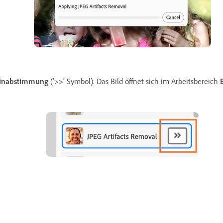
inabstimmung
('>>' Symbol). Das Bild öffnet sich im Arbeitsbereich