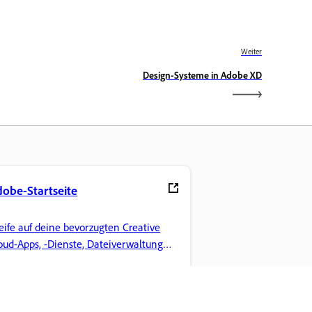
Weiter
Design-Systeme in Adobe XD
obe-Startseite
eife auf deine bevorzugten Creative
oud-Apps, -Dienste, Dateiverwaltung
d mehr zu.